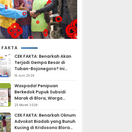
 FAKTA
CEK FAKTA: Benarkah Akan
Terjadi Gempa Besar di
Tuban-Bojonegoro? Ini
Penjelasan BMKG
16 Juni 2026
Waspada! Penipuan
Berkedok Pupuk Subsidi
Marak di Blora, Warga
Diminta Hati-hati
23 Maret 2026
CEK FAKTA: Benarkah Oknum
Advokat Biadab yang Bunuh
Kucing di Kridosono Blora