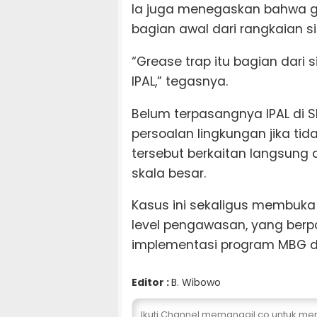
Ia juga menegaskan bahwa gr
bagian awal dari rangkaian s
“Grease trap itu bagian dari s
IPAL,” tegasnya.
Belum terpasangnya IPAL di S
persoalan lingkungan jika tida
tersebut berkaitan langsun
skala besar.
Kasus ini sekaligus membuk
level pengawasan, yang berp
implementasi program MBG d
Editor :
B. Wibowo
Ikuti Channel memanggil.co untuk me