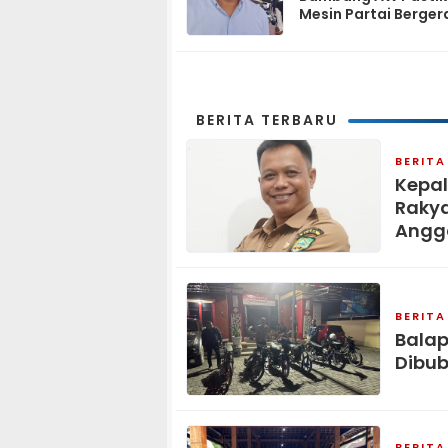
Mesin Partai Berger
Solid hingga Tingka
BERITA TERBARU
BERITA
Kepal
Rakya
Angga
BERITA
Balap
Dibub
BERITA