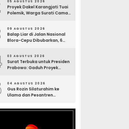
2
05 AGUSTUS 2026
Sosial
Proyek Dakel Karangjati Tuai
Polemik, Warga Surati Camat
Blora dan Tembuskan ke
Inspektorat hingga Sekda
3
09 AGUSTUS 2026
Balap Liar di Jalan Nasional
Blora-Cepu Dibubarkan, 6
Motor Diamankan Polsek
Jepon
4
03 AGUSTUS 2026
Surat Terbuka untuk Presiden
Prabowo: Gaduh Proyek
Sekolah Rakyat Tuban
5
04 AGUSTUS 2026
Gus Rozin Silaturahim ke
Ulama dan Pesantren
Yogyakarta, Perkuat Ukhuwah
Sambut Abad Kedua NU