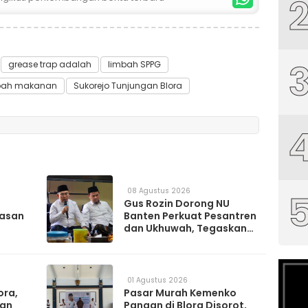
grease trap adalah
limbah SPPG
bah makanan
Sukorejo Tunjungan Blora
08 Agustus 2026
Gus Rozin Dorong NU
asan
Banten Perkuat Pesantren
dan Ukhuwah, Tegaskan
Peran sebagai Mitra Kritis
ren
Pemerintah
01 Agustus 2026
ora,
Pasar Murah Kemenko
kan
Pangan di Blora Disorot,