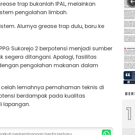
ease trap bukanlah IPAL, melainkan
istem pengolahan limbah.
istem. Alurnya grease trap dulu, baru ke
PPG Sukorejo 2 berpotensi menjadi sumber
k segera ditangani. Apalagi, fasilitas
g dengan pengolahan makanan dalam
a celah lemahnya pemahaman teknis di
BER
otensi berdampak pada kualitas
i lapangan.
1
ngikuti perkembangan berita terbaru