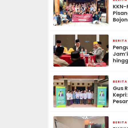
KKN-P
Pisan
Bojo
BERITA
Pengu
Jam’i
hing
BERITA
Gus R
Kepri
Pesan
BERITA