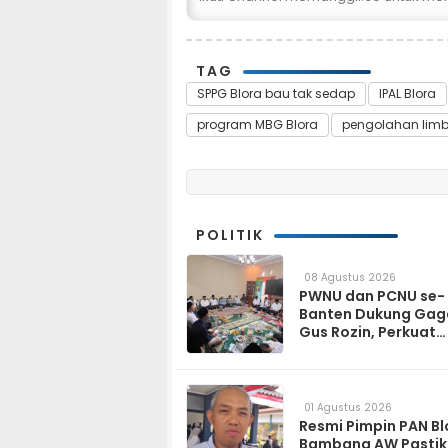
TAG
SPPG Blora bau tak sedap
IPAL Blora
program MBG Blora
pengolahan lim
POLITIK
08 Agustus 2026
PWNU dan PCNU se-
Banten Dukung Gag
Gus Rozin, Perkuat
Ukhuwah hingga
Kemandirian Pesant
01 Agustus 2026
Resmi Pimpin PAN Bl
Bambang AW Pasti