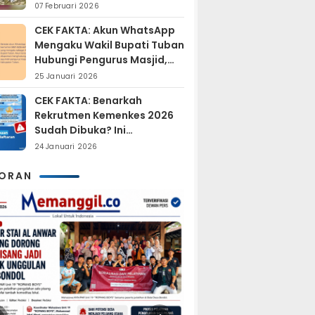
Sudah Resmi Jadi
07 Februari 2026
Tersangka?
CEK FAKTA: Akun WhatsApp
Mengaku Wakil Bupati Tuban
Hubungi Pengurus Masjid,
Dipastikan Hoaks
25 Januari 2026
CEK FAKTA: Benarkah
Rekrutmen Kemenkes 2026
Sudah Dibuka? Ini
Penjelasan Resmi BKN
24 Januari 2026
KORAN