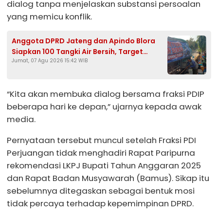
dialog tanpa menjelaskan substansi persoalan
yang memicu konflik.
Anggota DPRD Jateng dan Apindo Blora
Siapkan 100 Tangki Air Bersih, Target
Jumat, 07 Agu 2026 15:42 WIB
Jangkau Seluruh Desa Terdampak
Kekeringan
“Kita akan membuka dialog bersama fraksi PDIP
beberapa hari ke depan,” ujarnya kepada awak
media.
Pernyataan tersebut muncul setelah Fraksi PDI
Perjuangan tidak menghadiri Rapat Paripurna
rekomendasi LKPJ Bupati Tahun Anggaran 2025
dan Rapat Badan Musyawarah (Bamus). Sikap itu
sebelumnya ditegaskan sebagai bentuk mosi
tidak percaya terhadap kepemimpinan DPRD.