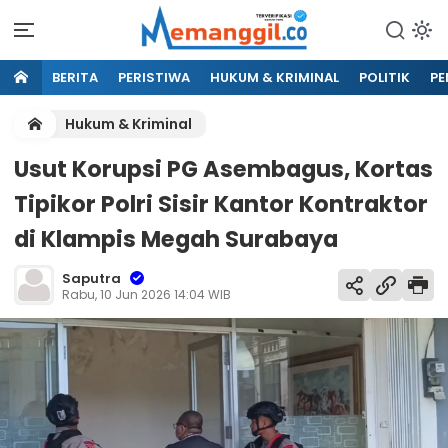
BERITA
PERISTIWA
HUKUM & KRIMINAL
POLITIK
PE
Hukum & Kriminal
Usut Korupsi PG Asembagus, Kortas
Tipikor Polri Sisir Kantor Kontraktor
di Klampis Megah Surabaya
Saputra
Rabu, 10 Jun 2026 14:04 WIB