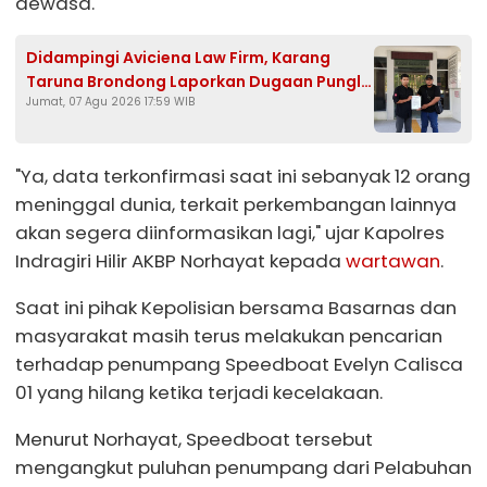
dewasa.
Didampingi Aviciena Law Firm, Karang
Taruna Brondong Laporkan Dugaan Pungli
Jumat, 07 Agu 2026 17:59 WIB
Kades Brengkok ke Kejari Lamongan
"Ya, data terkonfirmasi saat ini sebanyak 12 orang
meninggal dunia, terkait perkembangan lainnya
akan segera diinformasikan lagi," ujar Kapolres
Indragiri Hilir AKBP Norhayat kepada
wartawan
.
Saat ini pihak Kepolisian bersama Basarnas dan
masyarakat masih terus melakukan pencarian
terhadap penumpang Speedboat Evelyn Calisca
01 yang hilang ketika terjadi kecelakaan.
Menurut Norhayat, Speedboat tersebut
mengangkut puluhan penumpang dari Pelabuhan