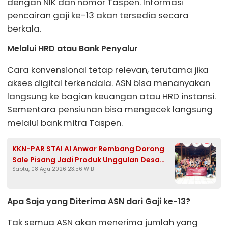
dengan NIK dan nomor Taspen. Informasi
pencairan gaji ke-13 akan tersedia secara
berkala.
Melalui HRD atau Bank Penyalur
Cara konvensional tetap relevan, terutama jika
akses digital terkendala. ASN bisa menanyakan
langsung ke bagian keuangan atau HRD instansi.
Sementara pensiunan bisa mengecek langsung
melalui bank mitra Taspen.
KKN-PAR STAI Al Anwar Rembang Dorong
Sale Pisang Jadi Produk Unggulan Desa
Sabtu, 08 Agu 2026 23:56 WIB
Bondol Bojonegoro
Apa Saja yang Diterima ASN dari Gaji ke-13?
Tak semua ASN akan menerima jumlah yang