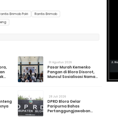
antis Brimob Polri
Rantis Brimob
teng
01 Agustus 2026
ora,
Pasar Murah Kemenko
kan
Pangan di Blora Disorot,
ak
Muncul Sosialisasi Nama
t TPS
Caleg di Lokasi Kegiatan
28 Juli 2026
anteng
DPRD Blora Gelar
knya
Paripurna Bahas
Pertanggungjawaban
APBD 2025 hingga