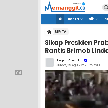
Berita
Politik
Pe
BERITA
Sikap Presiden Pra
Rantis Brimob Lind
Teguh Arianto
Jumat, 29 Agu 2025 15:27 WIB