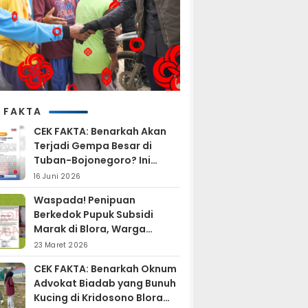
 FAKTA
CEK FAKTA: Benarkah Akan
Terjadi Gempa Besar di
Tuban-Bojonegoro? Ini
Penjelasan BMKG
16 Juni 2026
Waspada! Penipuan
Berkedok Pupuk Subsidi
Marak di Blora, Warga
Diminta Hati-hati
23 Maret 2026
CEK FAKTA: Benarkah Oknum
Advokat Biadab yang Bunuh
Kucing di Kridosono Blora