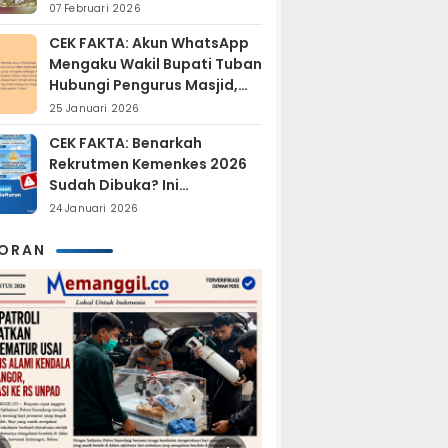
Sudah Resmi Jadi
07 Februari 2026
Tersangka?
CEK FAKTA: Akun WhatsApp
Mengaku Wakil Bupati Tuban
Hubungi Pengurus Masjid,
Dipastikan Hoaks
25 Januari 2026
CEK FAKTA: Benarkah
Rekrutmen Kemenkes 2026
Sudah Dibuka? Ini
Penjelasan Resmi BKN
24 Januari 2026
KORAN