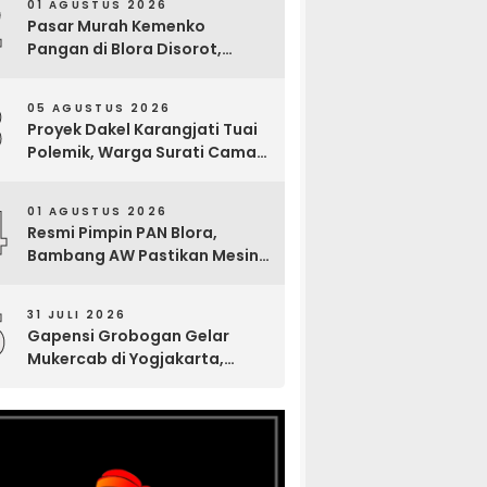
2
01 AGUSTUS 2026
Pasar Murah Kemenko
Pangan di Blora Disorot,
Muncul Sosialisasi Nama
Caleg di Lokasi Kegiatan
3
05 AGUSTUS 2026
Proyek Dakel Karangjati Tuai
Polemik, Warga Surati Camat
Blora dan Tembuskan ke
Inspektorat hingga Sekda
4
01 AGUSTUS 2026
Resmi Pimpin PAN Blora,
Bambang AW Pastikan Mesin
Partai Bergerak Solid hingga
Tingkat TPS
5
31 JULI 2026
Gapensi Grobogan Gelar
Mukercab di Yogjakarta,
Tingkatkan Kekompakan
Anggota