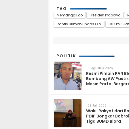
TAG
Memanggil.co
Presiden Prabowo
R
Rantis Brimob Lindas Ojol
PKC PMII Ja
POLITIK
01 Agustus 2026
Resmi Pimpin PAN Bl
Bambang AW Pasti
Mesin Partai Berger
Solid hingga Tingka
29 Juli 2026
Wakil Rakyat dari B
PDIP Bongkar Bobro
Tiga BUMD Blora