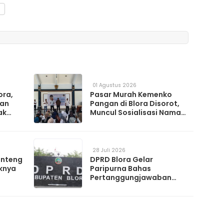
01 Agustus 2026
ora,
Pasar Murah Kemenko
kan
Pangan di Blora Disorot,
ak
Muncul Sosialisasi Nama
t TPS
Caleg di Lokasi Kegiatan
28 Juli 2026
anteng
DPRD Blora Gelar
knya
Paripurna Bahas
Pertanggungjawaban
APBD 2025 hingga
Perubahan Propemperda
2026