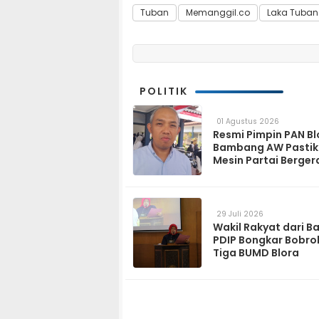
Tuban
Memanggil.co
Laka Tuban
POLITIK
01 Agustus 2026
Resmi Pimpin PAN Bl
Bambang AW Pasti
Mesin Partai Berger
Solid hingga Tingka
29 Juli 2026
Wakil Rakyat dari B
PDIP Bongkar Bobro
Tiga BUMD Blora