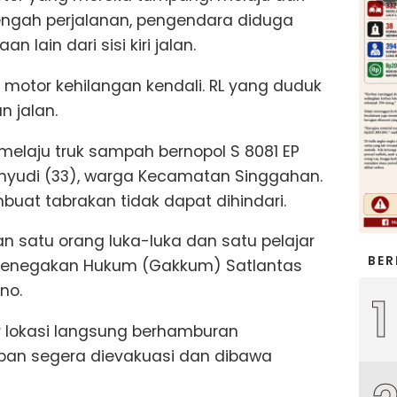
tengah perjalanan, pengendara diduga
lain dari sisi kiri jalan.
motor kehilangan kendali. RL yang duduk
n jalan.
melaju truk sampah bernopol S 8081 EP
hyudi (33), warga Kecamatan Singgahan.
buat tabrakan tidak dapat dihindari.
n satu orang luka-luka dan satu pelajar
BER
t Penegakan Hukum (Gakkum) Satlantas
no.
1
r lokasi langsung berhamburan
ban segera dievakuasi dan dibawa