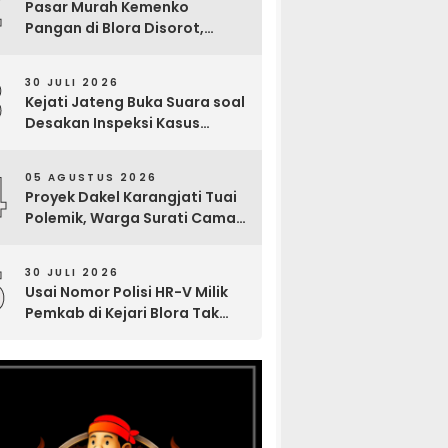
2
Pasar Murah Kemenko
Pangan di Blora Disorot,
Muncul Sosialisasi Nama
Caleg di Lokasi Kegiatan
3
30 JULI 2026
Kejati Jateng Buka Suara soal
Desakan Inspeksi Kasus
Tuntutan 6 Bulan Tragedi
Maut Sumur Minyak Blora
4
05 AGUSTUS 2026
Proyek Dakel Karangjati Tuai
Polemik, Warga Surati Camat
Blora dan Tembuskan ke
Inspektorat hingga Sekda
5
30 JULI 2026
Usai Nomor Polisi HR-V Milik
Pemkab di Kejari Blora Tak
Terlacak, Gus Anief: Fasilitas
Negara Harus Terbuka ke
Publik