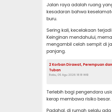
Jalan raya adalah ruang yan
kesadaran bahwa keselamatan
buru.
Sering kali, kecelakaan terja
Keinginan mendahului, memac
mengambil celah sempit di j
panjang.
2 Korban Dirawat, Perempuan dan 
Tuban
Rabu, 05 Agu 2026 18:18 WIB
Terlebih bagi pengendara us
kerap membawa risiko besar.
Padahal, di rumah selalu ad