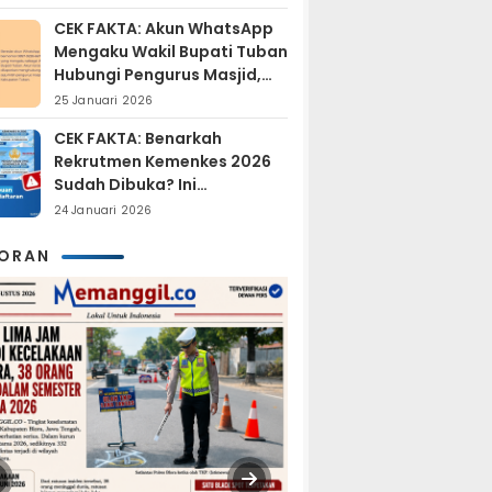
Tersangka?
CEK FAKTA: Akun WhatsApp
Mengaku Wakil Bupati Tuban
Hubungi Pengurus Masjid,
Dipastikan Hoaks
25 Januari 2026
CEK FAKTA: Benarkah
Rekrutmen Kemenkes 2026
Sudah Dibuka? Ini
Penjelasan Resmi BKN
24 Januari 2026
KORAN