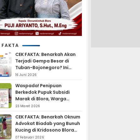
 FAKTA
CEK FAKTA: Benarkah Akan
Terjadi Gempa Besar di
Tuban-Bojonegoro? Ini
Penjelasan BMKG
16 Juni 2026
Waspada! Penipuan
Berkedok Pupuk Subsidi
Marak di Blora, Warga
Diminta Hati-hati
23 Maret 2026
CEK FAKTA: Benarkah Oknum
Advokat Biadab yang Bunuh
Kucing di Kridosono Blora
Sudah Resmi Jadi
07 Februari 2026