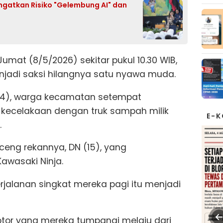
Ingatkan Risiko "Gelembung AI" dan
mat (8/5/2026) sekitar pukul 10.30 WIB,
njadi saksi hilangnya satu nyawa muda.
L (14), warga kecamatan setempat
t kecelakaan dengan truk sampah milik
E-
.
nceng rekannya, DN (15), yang
awasaki Ninja.
jalanan singkat mereka pagi itu menjadi
otor yang mereka tumpangi melaju dari