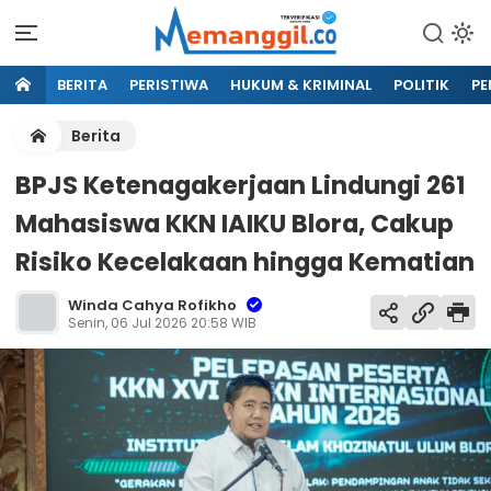
BERITA
PERISTIWA
HUKUM & KRIMINAL
POLITIK
PE
Berita
BPJS Ketenagakerjaan Lindungi 261
Mahasiswa KKN IAIKU Blora, Cakup
Risiko Kecelakaan hingga Kematian
Winda Cahya Rofikho
Senin, 06 Jul 2026 20:58 WIB