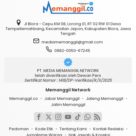
Jl Blora - Cepu KM 08, Lorong 01, RT 02 RW 01 Desa
Tempellemahbang, Kecamatan Jepon, Kabupaten Blora, Jawa
Tengah
mediamemanggil@gmail.com
0882-0050-67245
PT. MEDIA MEMANGGIL NETWORK
telah diverifikasi oleh Dewan Pers
Sertifikat Nomor : 1418/DP-Verifikasi/K/X/2025
Memanggil Network
Memanggil.co
Jabar Memanggil
Jateng Memanggil
Jatim Memanggil
Pedoman
Kode Etik
Tentang Kami
Kontak Redaksi
Jurnalisme Warga
Hak Jawab & Koreksi