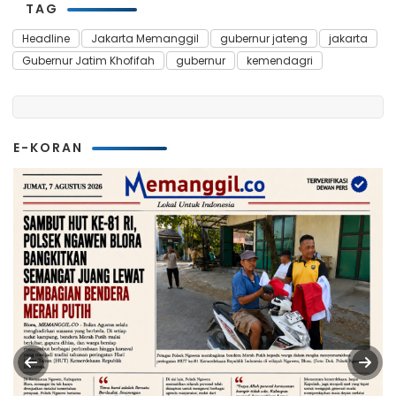
TAG
Headline
Jakarta Memanggil
gubernur jateng
jakarta
Gubernur Jatim Khofifah
gubernur
kemendagri
E-KORAN