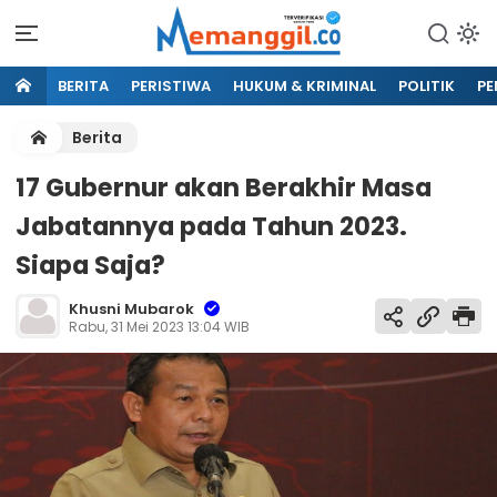
BERITA
PERISTIWA
HUKUM & KRIMINAL
POLITIK
PE
Berita
17 Gubernur akan Berakhir Masa
Jabatannya pada Tahun 2023.
Siapa Saja?
Khusni Mubarok
Rabu, 31 Mei 2023 13:04 WIB