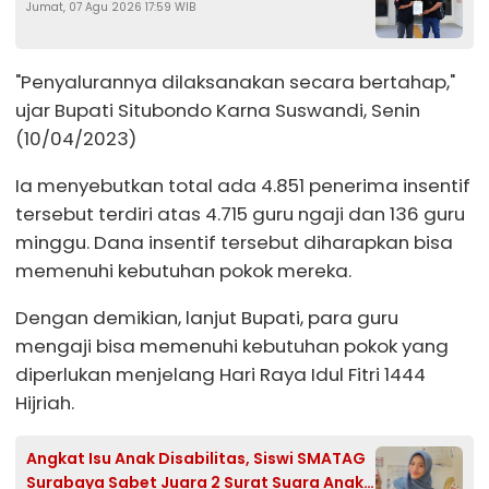
Jumat, 07 Agu 2026 17:59 WIB
Kades Brengkok ke Kejari Lamongan
"Penyalurannya dilaksanakan secara bertahap,"
ujar Bupati Situbondo Karna Suswandi, Senin
(10/04/2023)
Ia menyebutkan total ada 4.851 penerima insentif
tersebut terdiri atas 4.715 guru ngaji dan 136 guru
minggu. Dana insentif tersebut diharapkan bisa
memenuhi kebutuhan pokok mereka.
Dengan demikian, lanjut Bupati, para guru
mengaji bisa memenuhi kebutuhan pokok yang
diperlukan menjelang Hari Raya Idul Fitri 1444
Hijriah.
Angkat Isu Anak Disabilitas, Siswi SMATAG
Surabaya Sabet Juara 2 Surat Suara Anak