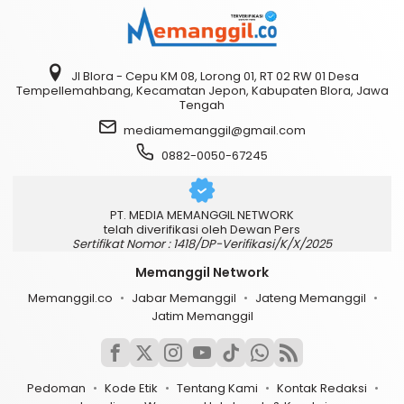
Jl Blora - Cepu KM 08, Lorong 01, RT 02 RW 01 Desa
Tempellemahbang, Kecamatan Jepon, Kabupaten Blora, Jawa
Tengah
mediamemanggil@gmail.com
0882-0050-67245
PT. MEDIA MEMANGGIL NETWORK
telah diverifikasi oleh Dewan Pers
Sertifikat Nomor : 1418/DP-Verifikasi/K/X/2025
Memanggil Network
Memanggil.co
Jabar Memanggil
Jateng Memanggil
Jatim Memanggil
Pedoman
Kode Etik
Tentang Kami
Kontak Redaksi