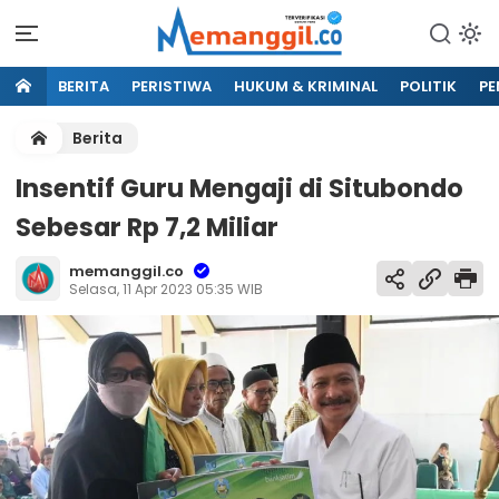
BERITA
PERISTIWA
HUKUM & KRIMINAL
POLITIK
PE
Berita
Insentif Guru Mengaji di Situbondo
Sebesar Rp 7,2 Miliar
memanggil.co
Selasa, 11 Apr 2023 05:35 WIB