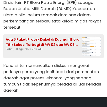
Di sisi lain, PT Blora Patra Energi (BPE) sebagai
Badan Usaha Milik Daerah (BUMD) Kabupaten
Blora dinilai belum tampak dominan dalam
perkembangan terbaru tata kelola migas rakyat
tersebut.
Ada 6 Paket Proyek Dakel di Kauman Blora,
Titik Lokasi Terbagi di RW 02 dan RW 05,
Sabtu, 08 Agu 2026 21:16 WIB
HPS Tembus Rp465,3 Juta
Kondisi itu memunculkan diskusi mengenai
perlunya peran yang lebih kuat dari pemerintah
daerah agar potensi ekonomi yang sedang
tumbuh tidak sepenuhnya berada di luar kendali
daerah.