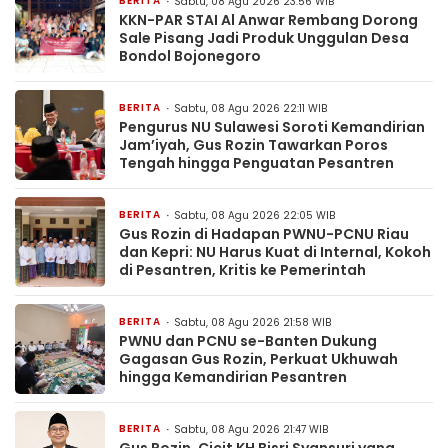
BERITA
Sabtu, 08 Agu 2026 23:56 WIB
KKN-PAR STAI Al Anwar Rembang Dorong
Sale Pisang Jadi Produk Unggulan Desa
Bondol Bojonegoro
BERITA
Sabtu, 08 Agu 2026 22:11 WIB
Pengurus NU Sulawesi Soroti Kemandirian
Jam’iyah, Gus Rozin Tawarkan Poros
Tengah hingga Penguatan Pesantren
BERITA
Sabtu, 08 Agu 2026 22:05 WIB
Gus Rozin di Hadapan PWNU-PCNU Riau
dan Kepri: NU Harus Kuat di Internal, Kokoh
di Pesantren, Kritis ke Pemerintah
BERITA
Sabtu, 08 Agu 2026 21:58 WIB
PWNU dan PCNU se-Banten Dukung
Gagasan Gus Rozin, Perkuat Ukhuwah
hingga Kemandirian Pesantren
BERITA
Sabtu, 08 Agu 2026 21:47 WIB
Gus Rozin, Cicit KH Bisri Syansuri yang