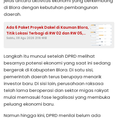
jelas antara aktivitas ekonomi yang berkembang
di Blora dengan kebutuhan pembangunan
daerah.
Ada 6 Paket Proyek Dakel di Kauman Blora,
Titik Lokasi Terbagi di RW 02 dan RW 05,
Sabtu, 08 Agu 2026 21:16 WIB
HPS Tembus Rp465,3 Juta
Langkah itu muncul setelah DPRD melihat
besarnya potensi ekonomi yang saat ini sedang
bergerak di Kabupaten Blora. Di satu sisi,
pemerintah daerah terus berupaya menarik
investor baru. Di sisi lain, perusahaan raksasa
telah lama beroperasi dan sektor migas rakyat
mulai memasuki fase legalisasi yang membuka
peluang ekonomi baru.
Namun hingga kini, DPRD menilai belum ada