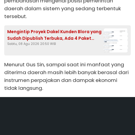
pembahasan mengenai posisi pemerintah
daerah dalam sistem yang sedang terbentuk
tersebut.
Mengintip Proyek Dakel Kunden Blora yang
Sudah Dipublish Terbuka, Ada 4 Paket
Sabtu, 08 Agu 2026 20:50 WIB
Drainase Senilai Rp374 Juta
Menurut Gus Sin, sampai saat ini manfaat yang
diterima daerah masih lebih banyak berasal dari
instrumen perpajakan dan dampak ekonomi
tidak langsung.