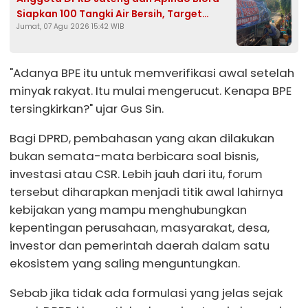
Siapkan 100 Tangki Air Bersih, Target
Jumat, 07 Agu 2026 15:42 WIB
Jangkau Seluruh Desa Terdampak
Kekeringan
"Adanya BPE itu untuk memverifikasi awal setelah
minyak rakyat. Itu mulai mengerucut. Kenapa BPE
tersingkirkan?" ujar Gus Sin.
Bagi DPRD, pembahasan yang akan dilakukan
bukan semata-mata berbicara soal bisnis,
investasi atau CSR. Lebih jauh dari itu, forum
tersebut diharapkan menjadi titik awal lahirnya
kebijakan yang mampu menghubungkan
kepentingan perusahaan, masyarakat, desa,
investor dan pemerintah daerah dalam satu
ekosistem yang saling menguntungkan.
Sebab jika tidak ada formulasi yang jelas sejak