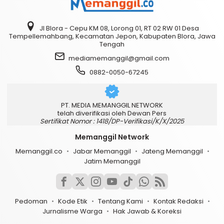
Jl Blora - Cepu KM 08, Lorong 01, RT 02 RW 01 Desa
Tempellemahbang, Kecamatan Jepon, Kabupaten Blora, Jawa
Tengah
mediamemanggil@gmail.com
0882-0050-67245
PT. MEDIA MEMANGGIL NETWORK
telah diverifikasi oleh Dewan Pers
Sertifikat Nomor : 1418/DP-Verifikasi/K/X/2025
Memanggil Network
Memanggil.co
Jabar Memanggil
Jateng Memanggil
Jatim Memanggil
Pedoman
Kode Etik
Tentang Kami
Kontak Redaksi
Jurnalisme Warga
Hak Jawab & Koreksi