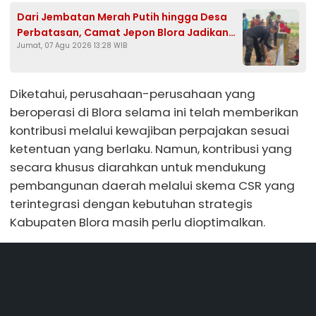
Dari Jembatan Merah Putih hingga Desa
Perbatasan, Camat Jepon Blora Jadikan
Jumat, 07 Agu 2026 13:28 WIB
HUT Ke-81 RI Momentum Gotong Royong
Diketahui, perusahaan-perusahaan yang
beroperasi di Blora selama ini telah memberikan
kontribusi melalui kewajiban perpajakan sesuai
ketentuan yang berlaku. Namun, kontribusi yang
secara khusus diarahkan untuk mendukung
pembangunan daerah melalui skema CSR yang
terintegrasi dengan kebutuhan strategis
Kabupaten Blora masih perlu dioptimalkan.