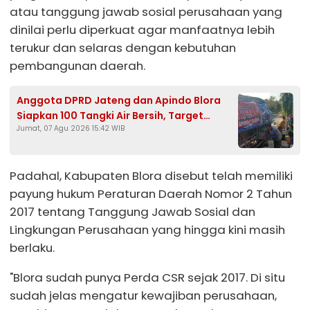
atau tanggung jawab sosial perusahaan yang
dinilai perlu diperkuat agar manfaatnya lebih
terukur dan selaras dengan kebutuhan
pembangunan daerah.
Anggota DPRD Jateng dan Apindo Blora
Siapkan 100 Tangki Air Bersih, Target
Jumat, 07 Agu 2026 15:42 WIB
Jangkau Seluruh Desa Terdampak
Kekeringan
Padahal, Kabupaten Blora disebut telah memiliki
payung hukum Peraturan Daerah Nomor 2 Tahun
2017 tentang Tanggung Jawab Sosial dan
Lingkungan Perusahaan yang hingga kini masih
berlaku.
"Blora sudah punya Perda CSR sejak 2017. Di situ
sudah jelas mengatur kewajiban perusahaan,