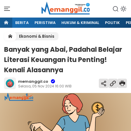
BERITA
PERISTIWA
HUKUM & KRIMINAL
POLITIK
PE
Ekonomi & Bisnis
Banyak yang Abai, Padahal Belajar
Literasi Keuangan itu Penting!
Kenali Alasannya
memanggil.co
Selasa, 05 Nov 2024 16:00 WIB