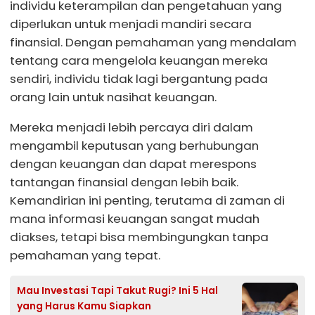
individu keterampilan dan pengetahuan yang
diperlukan untuk menjadi mandiri secara
finansial. Dengan pemahaman yang mendalam
tentang cara mengelola keuangan mereka
sendiri, individu tidak lagi bergantung pada
orang lain untuk nasihat keuangan.
Mereka menjadi lebih percaya diri dalam
mengambil keputusan yang berhubungan
dengan keuangan dan dapat merespons
tantangan finansial dengan lebih baik.
Kemandirian ini penting, terutama di zaman di
mana informasi keuangan sangat mudah
diakses, tetapi bisa membingungkan tanpa
pemahaman yang tepat.
Mau Investasi Tapi Takut Rugi? Ini 5 Hal
yang Harus Kamu Siapkan