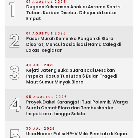
1
01 AGUSTUS 2026
Dugaan Kekerasan Anak di Asrama Santri
Tuban, Korban Disebut Dihajar di Lantai
Empat
2
01 AGUSTUS 2026
Pasar Murah Kemenko Pangan di Blora
Disorot, Muncul Sosialisasi Nama Caleg di
Lokasi Kegiatan
3
30 JULI 2026
Kejati Jateng Buka Suara soal Desakan
Inspeksi Kasus Tuntutan 6 Bulan Tragedi
Maut Sumur Minyak Blora
4
05 AGUSTUS 2026
Proyek Dakel Karangjati Tuai Polemik, Warga
Surati Camat Blora dan Tembuskan ke
Inspektorat hingga Sekda
5
30 JULI 2026
Usai Nomor Polisi HR-V Milik Pemkab di Kejari