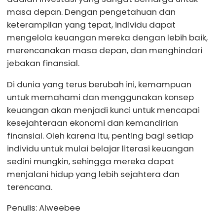
masa depan. Dengan pengetahuan dan
keterampilan yang tepat, individu dapat
mengelola keuangan mereka dengan lebih baik,
merencanakan masa depan, dan menghindari
jebakan finansial.
Di dunia yang terus berubah ini, kemampuan
untuk memahami dan menggunakan konsep
keuangan akan menjadi kunci untuk mencapai
kesejahteraan ekonomi dan kemandirian
finansial. Oleh karena itu, penting bagi setiap
individu untuk mulai belajar literasi keuangan
sedini mungkin, sehingga mereka dapat
menjalani hidup yang lebih sejahtera dan
terencana.
Penulis: Alweebee