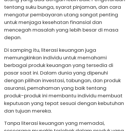
tentang suku bunga, syarat pinjaman, dan cara
mengatur pembayaran utang sangat penting
untuk menjaga kesehatan finansial dan
mencegah masalah yang lebih besar di masa
depan.
Di samping itu, literasi keuangan juga
memungkinkan individu untuk memahami
berbagai produk keuangan yang tersedia di
pasar saat ini. Dalam dunia yang dipenuhi
dengan pilihan investasi, tabungan, dan produk
asuransi, pemahaman yang baik tentang
produk-produk ini membantu individu membuat
keputusan yang tepat sesuai dengan kebutuhan
dan tujuan mereka.
Tanpa literasi keuangan yang memadai,
seseorang mungkin terjebak dalam produk yang