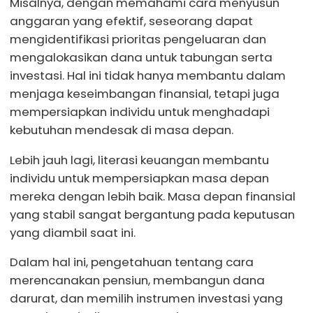
Misalnya, dengan memahami cara menyusun
anggaran yang efektif, seseorang dapat
mengidentifikasi prioritas pengeluaran dan
mengalokasikan dana untuk tabungan serta
investasi. Hal ini tidak hanya membantu dalam
menjaga keseimbangan finansial, tetapi juga
mempersiapkan individu untuk menghadapi
kebutuhan mendesak di masa depan.
Lebih jauh lagi, literasi keuangan membantu
individu untuk mempersiapkan masa depan
mereka dengan lebih baik. Masa depan finansial
yang stabil sangat bergantung pada keputusan
yang diambil saat ini.
Dalam hal ini, pengetahuan tentang cara
merencanakan pensiun, membangun dana
darurat, dan memilih instrumen investasi yang