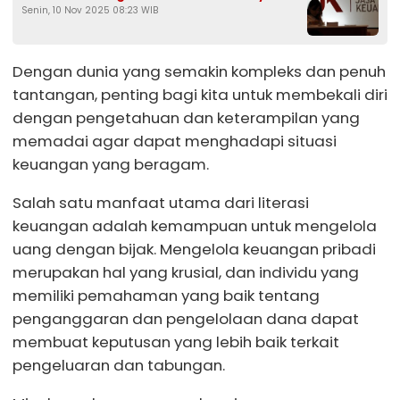
Senin, 10 Nov 2025 08:23 WIB
Ganti Rugi Konsumen
Dengan dunia yang semakin kompleks dan penuh
tantangan, penting bagi kita untuk membekali diri
dengan pengetahuan dan keterampilan yang
memadai agar dapat menghadapi situasi
keuangan yang beragam.
Salah satu manfaat utama dari literasi
keuangan adalah kemampuan untuk mengelola
uang dengan bijak. Mengelola keuangan pribadi
merupakan hal yang krusial, dan individu yang
memiliki pemahaman yang baik tentang
penganggaran dan pengelolaan dana dapat
membuat keputusan yang lebih baik terkait
pengeluaran dan tabungan.