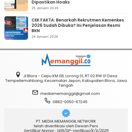
Dipastikan Hoaks
25 Januari 2026
CEK FAKTA: Benarkah Rekrutmen Kemenkes
2026 Sudah Dibuka? Ini Penjelasan Resmi
BKN
24 Januari 2026
Jl Blora - Cepu KM 08, Lorong 01, RT 02 RW 01 Desa
Tempellemahbang, Kecamatan Jepon, Kabupaten Blora, Jawa
Tengah
mediamemanggil@gmail.com
0882-0050-67245
PT. MEDIA MEMANGGIL NETWORK
telah diverifikasi oleh Dewan Pers
Sertifikat Nomor : 1418/DP-Verifikasi/K/X/2025