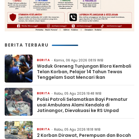
BERITA TERBARU
BERITA
Kamis, 06 Agu 2026 08:19 WIB
Waduk Greneng Tunjungan Blora Kembali
Telan Korban, Pelajar 14 Tahun Tewas
Tenggelam Saat Mencari Ikan
BERITA
Rabu, 05 Agu 2026 19:48 WIB
Polisi Patroli Selamatkan Bayi Prematur
usai Ambulans Alami Kendala di
Jatinangor, Dievakuasi ke RS Unpad
BERITA
Rabu, 05 Agu 2026 18:18 WIB
2 Korban Dirawat, Perempuan dan Bocah