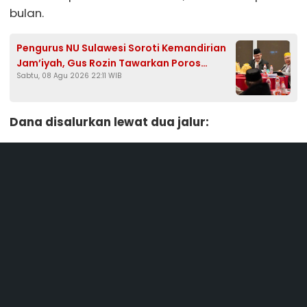
bulan.
Pengurus NU Sulawesi Soroti Kemandirian
Jam’iyah, Gus Rozin Tawarkan Poros
Sabtu, 08 Agu 2026 22:11 WIB
Tengah hingga Penguatan Pesantren
Dana disalurkan lewat dua jalur: