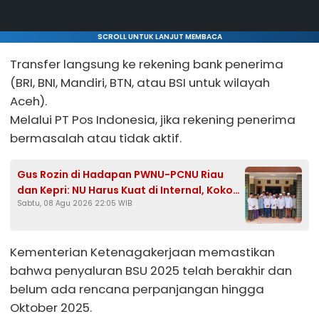
SCROLL UNTUK LANJUT MEMBACA
Transfer langsung ke rekening bank penerima
(BRI, BNI, Mandiri, BTN, atau BSI untuk wilayah
Aceh).
Melalui PT Pos Indonesia, jika rekening penerima
bermasalah atau tidak aktif.
Gus Rozin di Hadapan PWNU-PCNU Riau
dan Kepri: NU Harus Kuat di Internal, Kokoh
Sabtu, 08 Agu 2026 22:05 WIB
di Pesantren, Kritis ke Pemerintah
Kementerian Ketenagakerjaan memastikan
bahwa penyaluran BSU 2025 telah berakhir dan
belum ada rencana perpanjangan hingga
Oktober 2025.