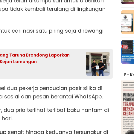
ekerja telah dikumpulkan untuk diberikan
pa tidak kembali terulang di lingkungan
 untuk cari nasi satu piring saja direwangi
arang Taruna Brondong Laporkan
 Kejari Lamongan
E-
 dua pekerja pencucian pasir silika di
a sosial dan pesan berantai WhatsApp.
dua pria terlihat terlibat baku hantam di
hari.
up sengit hingga keduanya tersungkur di