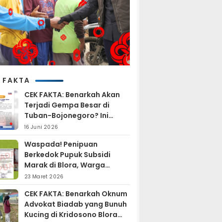
 FAKTA
CEK FAKTA: Benarkah Akan
Terjadi Gempa Besar di
Tuban-Bojonegoro? Ini
Penjelasan BMKG
16 Juni 2026
Waspada! Penipuan
Berkedok Pupuk Subsidi
Marak di Blora, Warga
Diminta Hati-hati
23 Maret 2026
CEK FAKTA: Benarkah Oknum
Advokat Biadab yang Bunuh
Kucing di Kridosono Blora