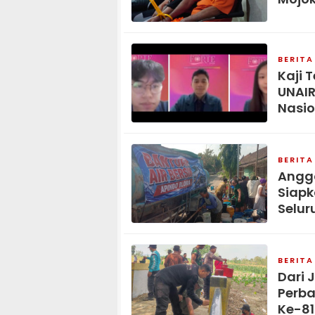
BERITA
Kaji 
UNAIR
Nasio
BERITA
Anggo
Siapk
Selur
BERITA
Dari 
Perba
Ke-8