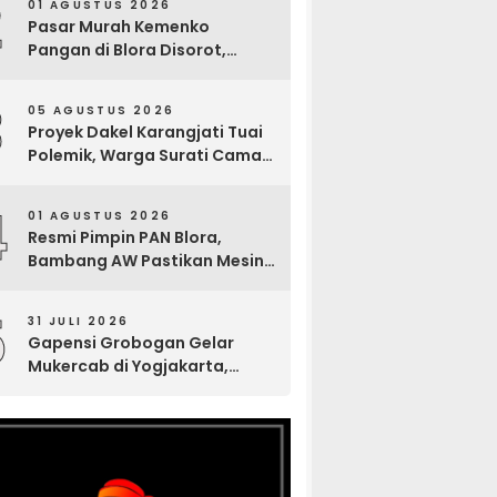
2
01 AGUSTUS 2026
Pasar Murah Kemenko
Pangan di Blora Disorot,
Muncul Sosialisasi Nama
Caleg di Lokasi Kegiatan
3
05 AGUSTUS 2026
Proyek Dakel Karangjati Tuai
Polemik, Warga Surati Camat
Blora dan Tembuskan ke
Inspektorat hingga Sekda
4
01 AGUSTUS 2026
Resmi Pimpin PAN Blora,
Bambang AW Pastikan Mesin
Partai Bergerak Solid hingga
Tingkat TPS
5
31 JULI 2026
Gapensi Grobogan Gelar
Mukercab di Yogjakarta,
Tingkatkan Kekompakan
Anggota