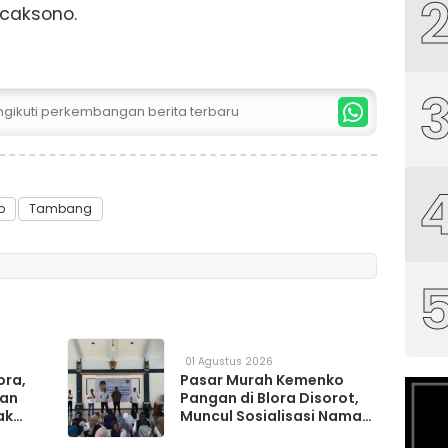
caksono.
ngikuti perkembangan berita terbaru
o
Tambang
01 Agustus 2026
ora,
Pasar Murah Kemenko
kan
Pangan di Blora Disorot,
ak
Muncul Sosialisasi Nama
t TPS
Caleg di Lokasi Kegiatan