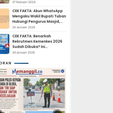
Sudah Resmi Jadi
07 Februari 2026
Tersangka?
CEK FAKTA: Akun WhatsApp
Mengaku Wakil Bupati Tuban
Hubungi Pengurus Masjid,
Dipastikan Hoaks
25 Januari 2026
CEK FAKTA: Benarkah
Rekrutmen Kemenkes 2026
Sudah Dibuka? Ini
Penjelasan Resmi BKN
24 Januari 2026
KORAN