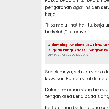
Pasca kejadian itu, seluruh p
pengarahan agar insiden seru
kerja.
“Kita malu lihat hal itu, kerja
berkelahi,” tuturnya.
Didampingi Aviciena Law Firm, K
Dugaan Pungli Kades Brengkok ke
Jumat, 07 Agu 2026 17:59 WIB
Sebelumnya, sebuah video duel
kawasan Bumen viral di medi
Dalam rekaman yang beredar, 
tengah area kerja pada siang 
Pertarungan berlangsung cuk