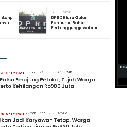
28 Juli 2026
anteng
DPRD Blora Gelar
knya
Paripurna Bahas
Pertanggungjawaban
APBD 2025 hingga
Perubahan Propemperda
2026
Jumat, 07 Agu 2026 20:42 WIB
& KRIMINAL
 Palsu Berujung Petaka, Tujuh Warga
erto Kehilangan Rp900 Juta
Jumat, 07 Agu 2026 19:43 WIB
& KRIMINAL
jikan Jadi Karyawan Tetap, Warga
erto Tertipu hingga Rp630 Juta