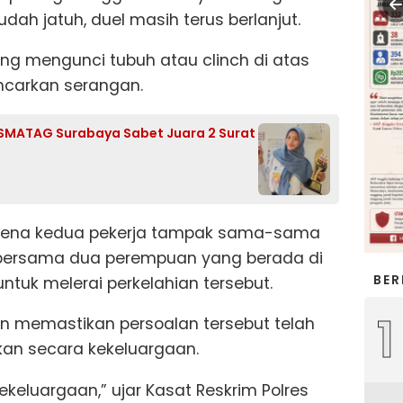
dah jatuh, duel masih terus berlanjut.
ing mengunci tubuh atau clinch di atas
ncarkan serangan.
wi SMATAG Surabaya Sabet Juara 2 Surat
rena kedua pekerja tampak sama-sama
n bersama dua perempuan yang berada di
BER
untuk melerai perkelahian tersebut.
1
ian memastikan persoalan tersebut telah
kan secara kekeluargaan.
keluargaan,” ujar Kasat Reskrim Polres