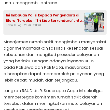
untuk mengambil antrean.
Ini Imbauan Polisi kepada Pengendara di
Blora, Terapkan 'Tri Siap Berkendara' untuk
Rabu, 05 Agu 2026 16:41 WIB
Cegah Kecelakaan
Manajemen rumah sakit mengimbau masyarakat
agar memanfaatkan fasilitas kesehatan sesuai
kebutuhan dan mengikuti prosedur pelayanan
yang berlaku. Dengan adanya layanan BPJS
pada Poli Jiwa dan Poli Mata, masyarakat
diharapkan dapat memperoleh pelayanan yang
lebih cepat, mudah, dan terjangkau.
Langkah RSUD dr. R. Soeprapto Cepu ini sekaligus
mempertegas komitmen rumah sakit daerah
tersebut dalam meningkatkan mutu pelayanan
kesehatan kepada masyarakat.