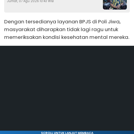
Jumat, 07 Agu 2026 10:43 WIB
Kejar Target Rp1,25 Miliar
Dengan tersedianya layanan BPJS di Poli Jiwa,
masyarakat diharapkan tidak lagi ragu untuk
memeriksakan kondisi kesehatan mental mereka.
SCROLL UNTUK LANJUT MEMBACA