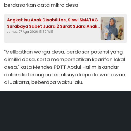
berdasarkan data mikro desa.
Angkat Isu Anak Disabilitas, Siswi SMATAG
Surabaya Sabet Juara 2 Surat Suara Anak
Jumat, 07 Agu 2026 15:52 WIB
2026
"Melibatkan warga desa, berdasar potensi yang
dimiliki desa, serta memperhatikan kearifan lokal
desa," kata Mendes PDTT Abdul Halim Iskandar
dalam keterangan tertulisnya kepada wartawan
di Jakarta, beberapa waktu lalu.