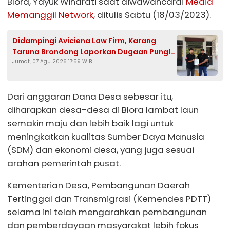
Blora, Yayuk Windrati saat diwawancarai
Media
Memanggil Network
, ditulis Sabtu (18/03/2023).
Didampingi Aviciena Law Firm, Karang
Taruna Brondong Laporkan Dugaan Pungli
Jumat, 07 Agu 2026 17:59 WIB
Kades Brengkok ke Kejari Lamongan
Dari anggaran Dana Desa sebesar itu,
diharapkan desa-desa di Blora lambat laun
semakin maju dan lebih baik lagi untuk
meningkatkan kualitas Sumber Daya Manusia
(SDM) dan ekonomi desa, yang juga sesuai
arahan pemerintah pusat.
Kementerian Desa, Pembangunan Daerah
Tertinggal dan Transmigrasi (Kemendes PDTT)
selama ini telah mengarahkan pembangunan
dan pemberdayaan masyarakat lebih fokus