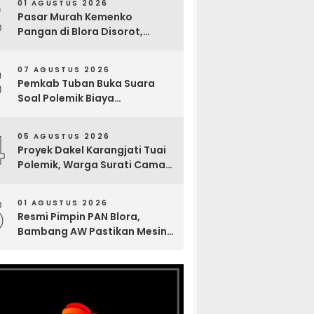
2
01 AGUSTUS 2026
Pasar Murah Kemenko
Pangan di Blora Disorot,
Muncul Sosialisasi Nama
Caleg di Lokasi Kegiatan
3
07 AGUSTUS 2026
Pemkab Tuban Buka Suara
Soal Polemik Biaya
Pengurusan Jenazah Rp4,6
Juta yang Ramai di Media
4
05 AGUSTUS 2026
Sosial
Proyek Dakel Karangjati Tuai
Polemik, Warga Surati Camat
Blora dan Tembuskan ke
Inspektorat hingga Sekda
5
01 AGUSTUS 2026
Resmi Pimpin PAN Blora,
Bambang AW Pastikan Mesin
Partai Bergerak Solid hingga
Tingkat TPS