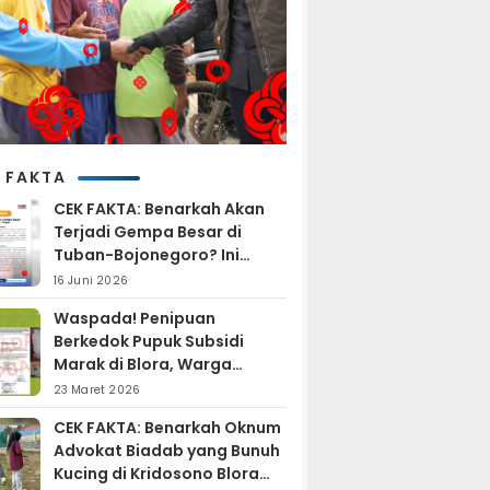
 FAKTA
CEK FAKTA: Benarkah Akan
Terjadi Gempa Besar di
Tuban-Bojonegoro? Ini
Penjelasan BMKG
16 Juni 2026
Waspada! Penipuan
Berkedok Pupuk Subsidi
Marak di Blora, Warga
Diminta Hati-hati
23 Maret 2026
CEK FAKTA: Benarkah Oknum
Advokat Biadab yang Bunuh
Kucing di Kridosono Blora