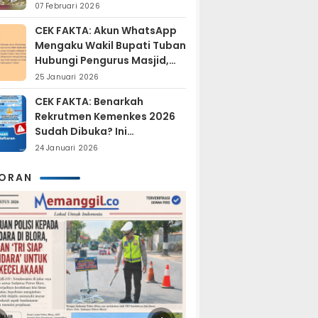
Sudah Resmi Jadi
07 Februari 2026
Tersangka?
CEK FAKTA: Akun WhatsApp
Mengaku Wakil Bupati Tuban
Hubungi Pengurus Masjid,
Dipastikan Hoaks
25 Januari 2026
CEK FAKTA: Benarkah
Rekrutmen Kemenkes 2026
Sudah Dibuka? Ini
Penjelasan Resmi BKN
24 Januari 2026
KORAN