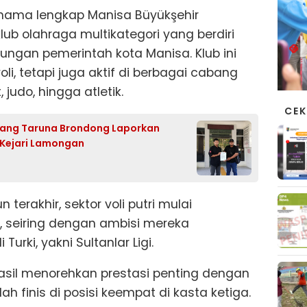
 nama lengkap Manisa Büyükşehir
lub olahraga multikategori yang berdiri
ngan pemerintah kota Manisa. Klub ini
li, tetapi juga aktif di berbagai cabang
 judo, hingga atletik.
CEK
arang Taruna Brondong Laporkan
 Kejari Lamongan
erakhir, sektor voli putri mulai
, seiring dengan ambisi mereka
urki, yakni Sultanlar Ligi.
asil menorehkan prestasi penting dengan
elah finis di posisi keempat di kasta ketiga.