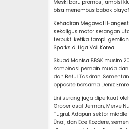
Meski baru promosi, ambisi k
bisa menembus babak playoff u
Kehadiran Megawati Hanges
sekaligus motor serangan ut
terbukti ketika tampil gemi
Sparks di Liga Voli Korea.
Skuad Manisa BBSK musim 202
kombinasi pemain muda dan se
dan Betul Taskiran. Sementar
opposite bersama Deniz Emrell
Lini serang juga diperkuat ole
Grober asal Jerman, Merve Nur
Tugrul. Adapun sektor middle bl
Ünal, dan Ece Kozdere, semen