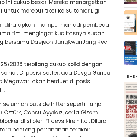
lub ini cukup besar. Mereka menargetkan
ntuk merebut tiket ke Sultanlar Ligi.
tri diharapkan mampu menjadi pembeda
ama tim, mengingat kualitasnya sudah
lang bersama Daejeon JungKwanJang Red
5/2026 terbilang cukup solid dengan
nior. Di posisi setter, ada Duygu Guncu
E-
a Megawati akan berduet di posisi
i.
h sejumlah outside hitter seperti Tanja
 Öztürk, Cansu Ayyıldız, serta Gizem
ocker diisi oleh Firdevs Kiremitci, Dilara
tara benteng pertahanan terakhir