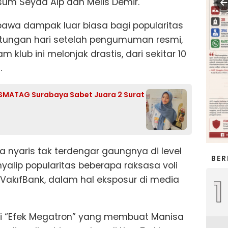
lsum Seyda Alp dan Melis Demir.
a dampak luar biasa bagi popularitas
tungan hari setelah pengumuman resmi,
 klub ini melonjak drastis, dari sekitar 10
.
wi SMATAG Surabaya Sabet Juara 2 Surat
 nyaris tak terdengar gaungnya di level
BER
nyalip popularitas beberapa raksasa voli
1
 VakıfBank, dalam hal eksposur di media
ai “Efek Megatron” yang membuat Manisa