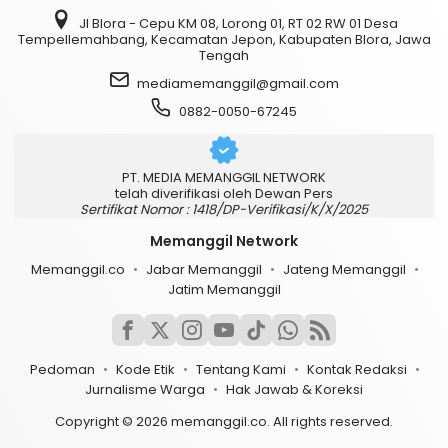
Jl Blora - Cepu KM 08, Lorong 01, RT 02 RW 01 Desa
Tempellemahbang, Kecamatan Jepon, Kabupaten Blora, Jawa
Tengah
mediamemanggil@gmail.com
0882-0050-67245
PT. MEDIA MEMANGGIL NETWORK
telah diverifikasi oleh Dewan Pers
Sertifikat Nomor : 1418/DP-Verifikasi/K/X/2025
Memanggil Network
Memanggil.co
Jabar Memanggil
Jateng Memanggil
Jatim Memanggil
Pedoman
Kode Etik
Tentang Kami
Kontak Redaksi
Jurnalisme Warga
Hak Jawab & Koreksi
Copyright © 2026 memanggil.co. All rights reserved.