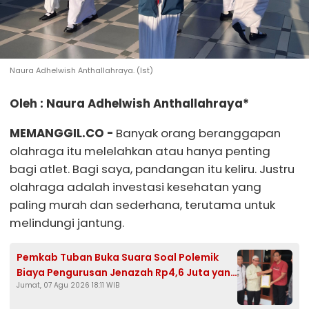
Naura Adhelwish Anthallahraya. (Ist)
Oleh : Naura Adhelwish Anthallahraya*
MEMANGGIL.CO -
Banyak orang beranggapan
olahraga itu melelahkan atau hanya penting
bagi atlet. Bagi saya, pandangan itu keliru. Justru
olahraga adalah investasi kesehatan yang
paling murah dan sederhana, terutama untuk
melindungi jantung.
Pemkab Tuban Buka Suara Soal Polemik
Biaya Pengurusan Jenazah Rp4,6 Juta yang
Jumat, 07 Agu 2026 18:11 WIB
Ramai di Media Sosial