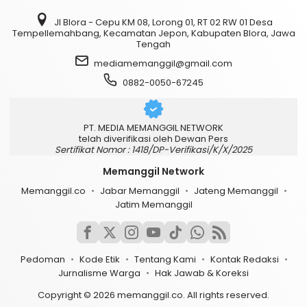
Jl Blora - Cepu KM 08, Lorong 01, RT 02 RW 01 Desa
Tempellemahbang, Kecamatan Jepon, Kabupaten Blora, Jawa
Tengah
mediamemanggil@gmail.com
0882-0050-67245
PT. MEDIA MEMANGGIL NETWORK
telah diverifikasi oleh Dewan Pers
Sertifikat Nomor : 1418/DP-Verifikasi/K/X/2025
Memanggil Network
Memanggil.co
Jabar Memanggil
Jateng Memanggil
Jatim Memanggil
Pedoman
Kode Etik
Tentang Kami
Kontak Redaksi
Jurnalisme Warga
Hak Jawab & Koreksi
Copyright © 2026 memanggil.co. All rights reserved.