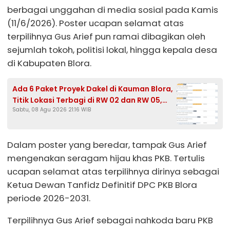
berbagai unggahan di media sosial pada Kamis
(11/6/2026). Poster ucapan selamat atas
terpilihnya Gus Arief pun ramai dibagikan oleh
sejumlah tokoh, politisi lokal, hingga kepala desa
di Kabupaten Blora.
Ada 6 Paket Proyek Dakel di Kauman Blora,
Titik Lokasi Terbagi di RW 02 dan RW 05,
Sabtu, 08 Agu 2026 21:16 WIB
HPS Tembus Rp465,3 Juta
Dalam poster yang beredar, tampak Gus Arief
mengenakan seragam hijau khas PKB. Tertulis
ucapan selamat atas terpilihnya dirinya sebagai
Ketua Dewan Tanfidz Definitif DPC PKB Blora
periode 2026-2031.
Terpilihnya Gus Arief sebagai nahkoda baru PKB