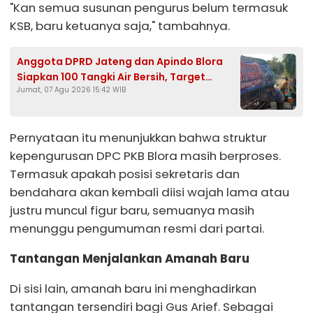
"Kan semua susunan pengurus belum termasuk
KSB, baru ketuanya saja," tambahnya.
Anggota DPRD Jateng dan Apindo Blora
Siapkan 100 Tangki Air Bersih, Target
Jumat, 07 Agu 2026 15:42 WIB
Jangkau Seluruh Desa Terdampak
Kekeringan
Pernyataan itu menunjukkan bahwa struktur
kepengurusan DPC PKB Blora masih berproses.
Termasuk apakah posisi sekretaris dan
bendahara akan kembali diisi wajah lama atau
justru muncul figur baru, semuanya masih
menunggu pengumuman resmi dari partai.
Tantangan Menjalankan Amanah Baru
Di sisi lain, amanah baru ini menghadirkan
tantangan tersendiri bagi Gus Arief. Sebagai