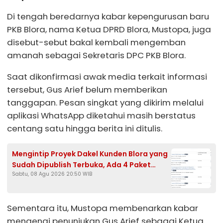
Di tengah beredarnya kabar kepengurusan baru
PKB Blora, nama Ketua DPRD Blora, Mustopa, juga
disebut-sebut bakal kembali mengemban
amanah sebagai Sekretaris DPC PKB Blora.
Saat dikonfirmasi awak media terkait informasi
tersebut, Gus Arief belum memberikan
tanggapan. Pesan singkat yang dikirim melalui
aplikasi WhatsApp diketahui masih berstatus
centang satu hingga berita ini ditulis.
Mengintip Proyek Dakel Kunden Blora yang
Sudah Dipublish Terbuka, Ada 4 Paket
Sabtu, 08 Agu 2026 20:50 WIB
Drainase Senilai Rp374 Juta
Sementara itu, Mustopa membenarkan kabar
mengenai penunjukan Gus Arief sebagai Ketua