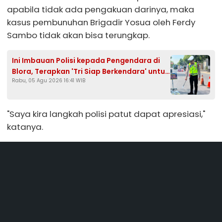
apabila tidak ada pengakuan darinya, maka
kasus pembunuhan Brigadir Yosua oleh Ferdy
Sambo tidak akan bisa terungkap.
Ini Imbauan Polisi kepada Pengendara di
Blora, Terapkan 'Tri Siap Berkendara' untuk
Rabu, 05 Agu 2026 16:41 WIB
Cegah Kecelakaan
"Saya kira langkah polisi patut dapat apresiasi,"
katanya.