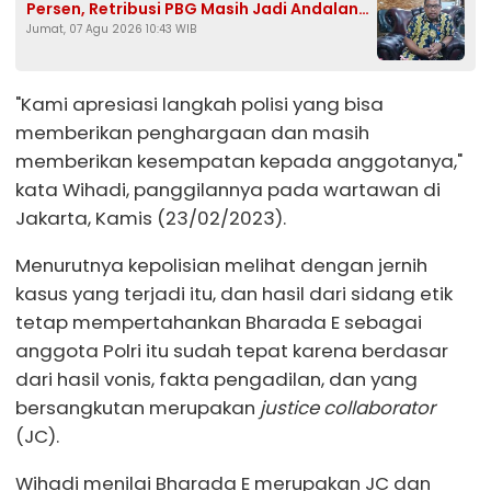
Persen, Retribusi PBG Masih Jadi Andalan
Jumat, 07 Agu 2026 10:43 WIB
Kejar Target Rp1,25 Miliar
"Kami apresiasi langkah polisi yang bisa
memberikan penghargaan dan masih
memberikan kesempatan kepada anggotanya,"
kata Wihadi, panggilannya pada wartawan di
Jakarta, Kamis (23/02/2023).
Menurutnya kepolisian melihat dengan jernih
kasus yang terjadi itu, dan hasil dari sidang etik
tetap mempertahankan Bharada E sebagai
anggota Polri itu sudah tepat karena berdasar
dari hasil vonis, fakta pengadilan, dan yang
bersangkutan merupakan
justice collaborator
(JC).
Wihadi menilai Bharada E merupakan JC dan