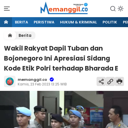
BERITA
PERISTIWA
HUKUM & KRIMINAL
POLITIK
PE
Berita
Wakil Rakyat Dapil Tuban dan
Bojonegoro Ini Apresiasi Sidang
Kode Etik Polri terhadap Bharada E
memanggil.co
Kamis, 23 Feb 2023 13:25 WIB