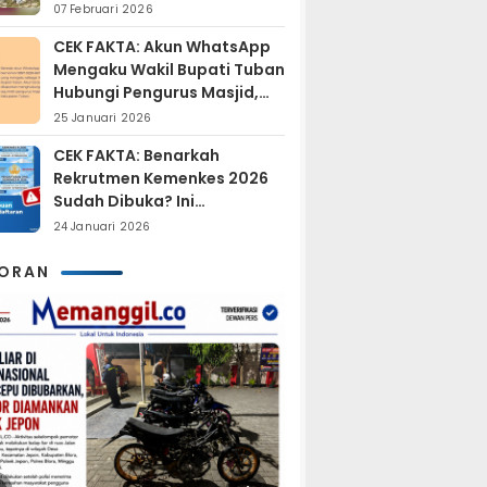
Sudah Resmi Jadi
07 Februari 2026
Tersangka?
CEK FAKTA: Akun WhatsApp
Mengaku Wakil Bupati Tuban
Hubungi Pengurus Masjid,
Dipastikan Hoaks
25 Januari 2026
CEK FAKTA: Benarkah
Rekrutmen Kemenkes 2026
Sudah Dibuka? Ini
Penjelasan Resmi BKN
24 Januari 2026
KORAN