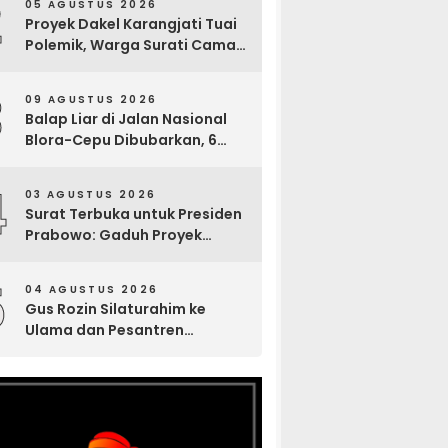
2
05 AGUSTUS 2026
Sosial
Proyek Dakel Karangjati Tuai
Polemik, Warga Surati Camat
Blora dan Tembuskan ke
Inspektorat hingga Sekda
3
09 AGUSTUS 2026
Balap Liar di Jalan Nasional
Blora-Cepu Dibubarkan, 6
Motor Diamankan Polsek
Jepon
4
03 AGUSTUS 2026
Surat Terbuka untuk Presiden
Prabowo: Gaduh Proyek
Sekolah Rakyat Tuban
5
04 AGUSTUS 2026
Gus Rozin Silaturahim ke
Ulama dan Pesantren
Yogyakarta, Perkuat Ukhuwah
Sambut Abad Kedua NU