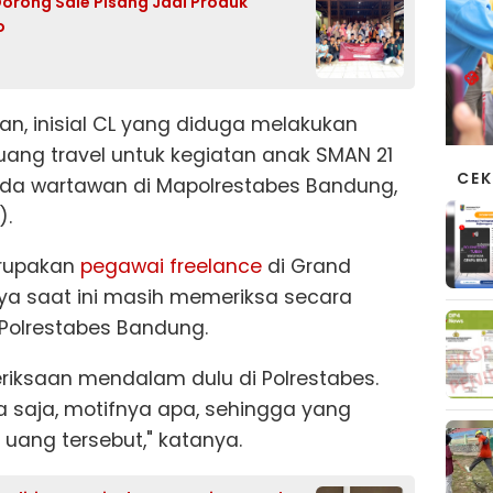
orong Sale Pisang Jadi Produk
o
n, inisial CL yang diduga melakukan
ang travel untuk kegiatan anak SMAN 21
CEK
ada wartawan di Mapolrestabes Bandung,
).
erupakan
pegawai freelance
di Grand
knya saat ini masih memeriksa secara
Polrestabes Bandung.
meriksaan mendalam dulu di Polrestabes.
a saja, motifnya apa, sehingga yang
ang tersebut," katanya.