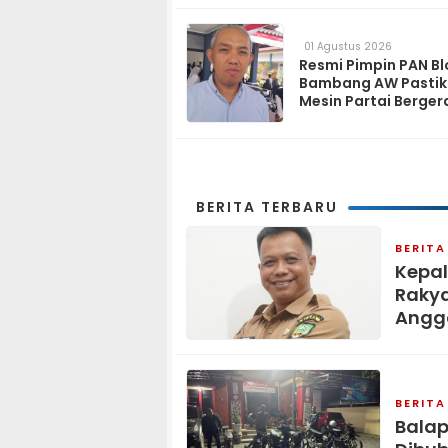
Kemandirian Pesant
01 Agustus 2026
Resmi Pimpin PAN Bl
Bambang AW Pasti
Mesin Partai Berger
Solid hingga Tingka
BERITA TERBARU
BERITA
Kepal
Rakya
Angga
BERITA
Balap