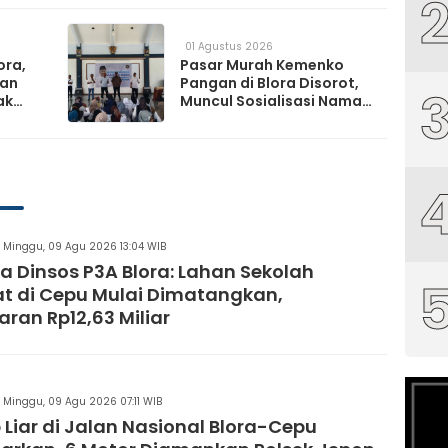
ren
Pemerintah
01 Agustus 2026
ora,
Pasar Murah Kemenko
kan
Pangan di Blora Disorot,
ak
Muncul Sosialisasi Nama
t TPS
Caleg di Lokasi Kegiatan
Minggu, 09 Agu 2026 13:04 WIB
a Dinsos P3A Blora: Lahan Sekolah
t di Cepu Mulai Dimatangkan,
ran Rp12,63 Miliar
Minggu, 09 Agu 2026 07:11 WIB
 Liar di Jalan Nasional Blora-Cepu