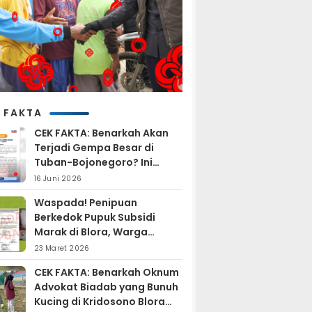
 FAKTA
CEK FAKTA: Benarkah Akan
Terjadi Gempa Besar di
Tuban-Bojonegoro? Ini
Penjelasan BMKG
16 Juni 2026
Waspada! Penipuan
Berkedok Pupuk Subsidi
Marak di Blora, Warga
Diminta Hati-hati
23 Maret 2026
CEK FAKTA: Benarkah Oknum
Advokat Biadab yang Bunuh
Kucing di Kridosono Blora