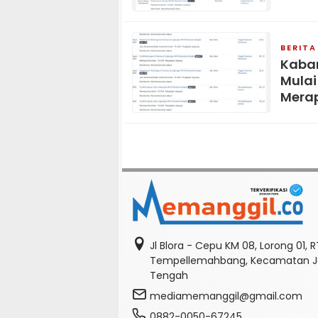
BERITA
Kabar
Mulai
Mera
Jl Blora - Cepu KM 08, Lorong 01, 
Tempellemahbang, Kecamatan Je
Tengah
mediamemanggil@gmail.com
0882-0050-67245