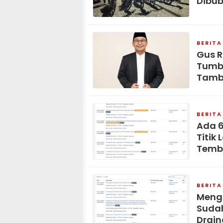
Dibub
BERITA
Gus R
Tumbu
Tamb
BERITA
Ada 6
Titik
Temb
BERITA
Mengi
Sudah
Drain