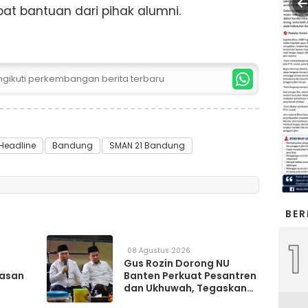
at bantuan dari pihak alumni.
ngikuti perkembangan berita terbaru
Headline
Bandung
SMAN 21 Bandung
BER
1
08 Agustus 2026
Gus Rozin Dorong NU
asan
Banten Perkuat Pesantren
dan Ukhuwah, Tegaskan
Peran sebagai Mitra Kritis