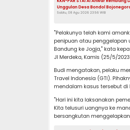
KKN-PAR STAI Al Anwar Rembang D
Unggulan Desa Bondol Bojonegor
Sabtu, 08 Agu 2026 23:56 WIB
"Pelakunya telah kami amanka
penipuan atau penggelapan u
Bandung ke Jogja," kata kep
Jl Merdeka, Kamis (25/5/2023
Budi mengatakan, pelaku m
Travel Indonesia (GTI). Piha
mendalam kasus tersebut di 
"Hari ini kita laksanakan pe
Kita telusuri uangnya ke man
bersangkutan menggelapkan u