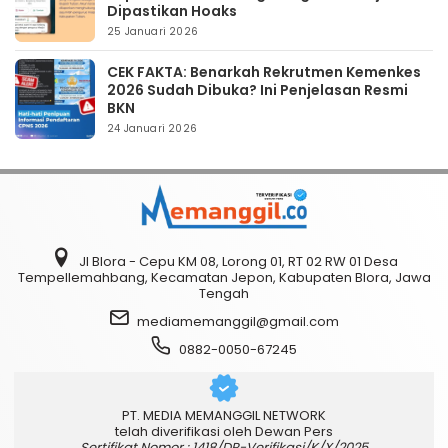
Dipastikan Hoaks
25 Januari 2026
CEK FAKTA: Benarkah Rekrutmen Kemenkes
2026 Sudah Dibuka? Ini Penjelasan Resmi
BKN
24 Januari 2026
Jl Blora - Cepu KM 08, Lorong 01, RT 02 RW 01 Desa
Tempellemahbang, Kecamatan Jepon, Kabupaten Blora, Jawa
Tengah
mediamemanggil@gmail.com
0882-0050-67245
PT. MEDIA MEMANGGIL NETWORK
telah diverifikasi oleh Dewan Pers
Sertifikat Nomor : 1418/DP-Verifikasi/K/X/2025