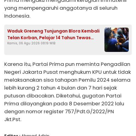
yang mempengaruhi anggotanya di seluruh
Indonesia.
Waduk Greneng Tunjungan Blora Kembali
Telan Korban, Pelajar 14 Tahun Tewas
Kamis, 06 Agu 2026 08:19 WIB
Tenggelam Saat Mencari Ikan
Karena itu, Partai Prima pun meminta Pengadilan
Negeri Jakarta Pusat menghukum KPU untuk tidak
melaksanakan sisa tahapan Pemilu 2024 selama
lebih kurang 2 tahun 4 bulan dan 7 hari sejak
putusan dibacakan. Diketahui, gugatan Partai
Prima dilayangkan pada 8 Desember 2022 lalu
dengan nomor register 757/Pdt.G/2022/PN
Jkt.Pst.
Editor :
Ahmad Adirin