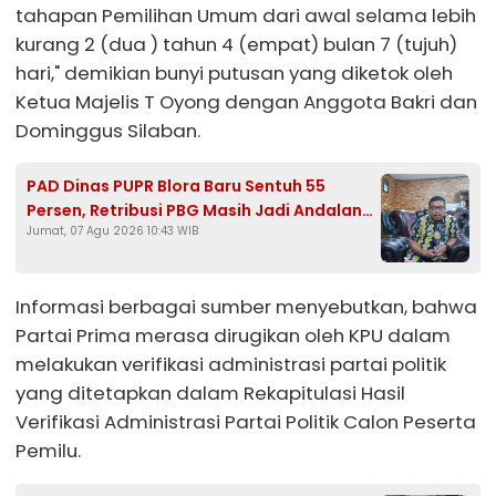
tahapan Pemilihan Umum dari awal selama lebih
kurang 2 (dua ) tahun 4 (empat) bulan 7 (tujuh)
hari," demikian bunyi putusan yang diketok oleh
Ketua Majelis T Oyong dengan Anggota Bakri dan
Dominggus Silaban.
PAD Dinas PUPR Blora Baru Sentuh 55
Persen, Retribusi PBG Masih Jadi Andalan
Jumat, 07 Agu 2026 10:43 WIB
Kejar Target Rp1,25 Miliar
Informasi berbagai sumber menyebutkan, bahwa
Partai Prima merasa dirugikan oleh KPU dalam
melakukan verifikasi administrasi partai politik
yang ditetapkan dalam Rekapitulasi Hasil
Verifikasi Administrasi Partai Politik Calon Peserta
Pemilu.