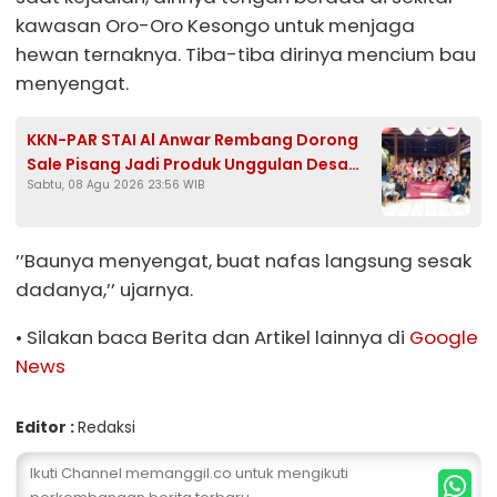
kawasan Oro-Oro Kesongo untuk menjaga
hewan ternaknya. Tiba-tiba dirinya mencium bau
menyengat.
KKN-PAR STAI Al Anwar Rembang Dorong
Sale Pisang Jadi Produk Unggulan Desa
Sabtu, 08 Agu 2026 23:56 WIB
Bondol Bojonegoro
’’Baunya menyengat, buat nafas langsung sesak
dadanya,’’ ujarnya.
• Silakan baca Berita dan Artikel lainnya di
Google
News
Editor :
Redaksi
Ikuti Channel memanggil.co untuk mengikuti