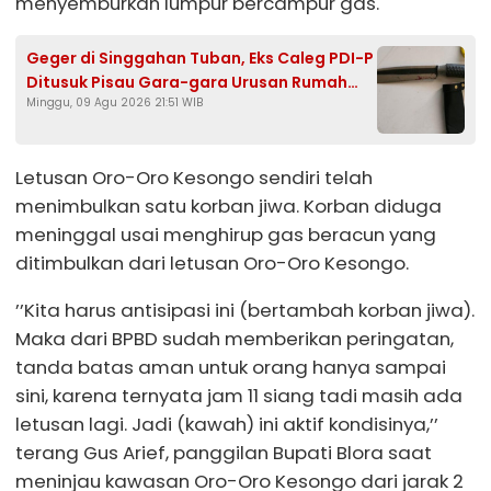
menyemburkan lumpur bercampur gas.
Geger di Singgahan Tuban, Eks Caleg PDI-P
Ditusuk Pisau Gara-gara Urusan Rumah
Minggu, 09 Agu 2026 21:51 WIB
Tangga
Letusan Oro-Oro Kesongo sendiri telah
menimbulkan satu korban jiwa. Korban diduga
meninggal usai menghirup gas beracun yang
ditimbulkan dari letusan Oro-Oro Kesongo.
’’Kita harus antisipasi ini (bertambah korban jiwa).
Maka dari BPBD sudah memberikan peringatan,
tanda batas aman untuk orang hanya sampai
sini, karena ternyata jam 11 siang tadi masih ada
letusan lagi. Jadi (kawah) ini aktif kondisinya,’’
terang Gus Arief, panggilan Bupati Blora saat
meninjau kawasan Oro-Oro Kesongo dari jarak 2