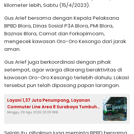
kilometer lebih, Sabtu (15/4/2023).
Gus Arief bersama dengan Kepala Pelaksana
BPBD Blora, Dinas Sosial P3A Blora, PMI Blora,
Baznas Blora, Camat dan Forkopimcam,
mengecek kawasan Oro-Oro Kesongo dari jarak
aman.
Gus Arief juga berkoordinasi dengan pihak
setempat, agar warga dilarang beraktivitas di
kawasan Oro-Oro Kesongo terlebih dahulu. Lokasi
tersebut pun telah dipasang papan larangan.
Layani 1,37 Juta Penumpang, Layanan
Commuter Line Area 8 Surabaya Tumbuh
Minggu, 09 Agu 2026 20:29 WIB
9%
Selain itu, pihaknya juga meminta BPBD bersama