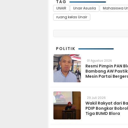
TAG
UNAIR
Unair Asusila
Mahasiswa Un
ruang kelas Unair
POLITIK
01 Agustus 2026
Resmi Pimpin PAN Bl
Bambang AW Pasti
Mesin Partai Berger
Solid hingga Tingka
29 Juli 2026
Wakil Rakyat dari B
PDIP Bongkar Bobro
Tiga BUMD Blora