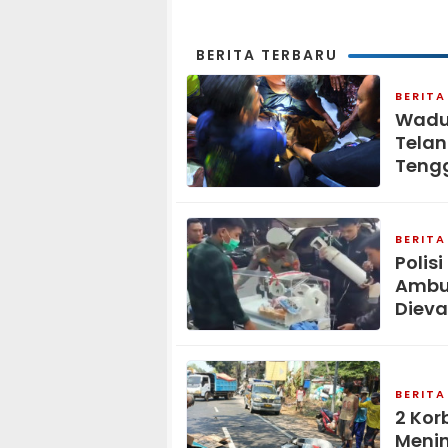
BERITA TERBARU
BERITA
Waduk
Telan
Tengg
BERITA
Polis
Ambul
Dieva
BERITA
2 Kor
Menin