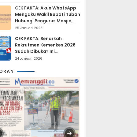
Tersangka?
CEK FAKTA: Akun WhatsApp
Mengaku Wakil Bupati Tuban
Hubungi Pengurus Masjid,
Dipastikan Hoaks
25 Januari 2026
CEK FAKTA: Benarkah
Rekrutmen Kemenkes 2026
Sudah Dibuka? Ini
Penjelasan Resmi BKN
24 Januari 2026
KORAN