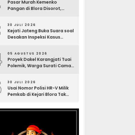
2
Pasar Murah Kemenko
Pangan di Blora Disorot,
Muncul Sosialisasi Nama
Caleg di Lokasi Kegiatan
3
30 JULI 2026
Kejati Jateng Buka Suara soal
Desakan Inspeksi Kasus
Tuntutan 6 Bulan Tragedi
Maut Sumur Minyak Blora
4
05 AGUSTUS 2026
Proyek Dakel Karangjati Tuai
Polemik, Warga Surati Camat
Blora dan Tembuskan ke
Inspektorat hingga Sekda
5
30 JULI 2026
Usai Nomor Polisi HR-V Milik
Pemkab di Kejari Blora Tak
Terlacak, Gus Anief: Fasilitas
Negara Harus Terbuka ke
Publik