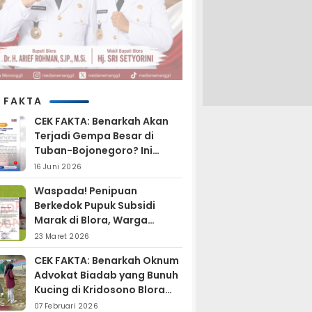
 FAKTA
CEK FAKTA: Benarkah Akan
Terjadi Gempa Besar di
Tuban-Bojonegoro? Ini
Penjelasan BMKG
16 Juni 2026
Waspada! Penipuan
Berkedok Pupuk Subsidi
Marak di Blora, Warga
Diminta Hati-hati
23 Maret 2026
CEK FAKTA: Benarkah Oknum
Advokat Biadab yang Bunuh
Kucing di Kridosono Blora
Sudah Resmi Jadi
07 Februari 2026