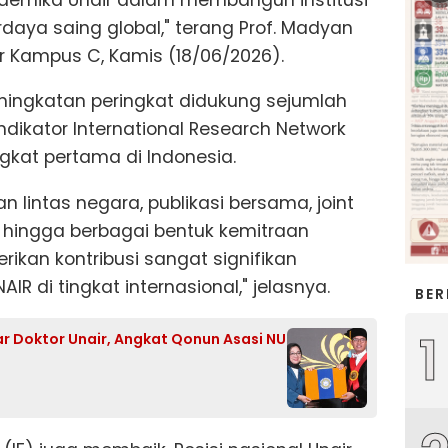
aya saing global," terang Prof. Madyan
ir Kampus C, Kamis (18/06/2026).
ningkatan peringkat didukung sejumlah
ndikator International Research Network
ingkat pertama di Indonesia.
n lintas negara, publikasi bersama, joint
or, hingga berbagai bentuk kemitraan
ikan kontribusi sangat signifikan
IR di tingkat internasional," jelasnya.
BER
1
ar Doktor Unair, Angkat Qonun Asasi NU