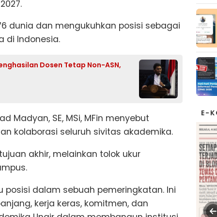
 2027.
76 dunia dan mengukuhkan posisi sebagai
a di Indonesia.
 Penghasilan Dosen Tetap Non-ASN,
E-
mad Madyan, SE, MSi, MFin menyebut
 dan kolaborasi seluruh sivitas akademika.
ujuan akhir, melainkan tolok ukur
ampus.
u posisi dalam sebuah pemeringkatan. Ini
panjang, kerja keras, komitmen, dan
kademika Unair dalam membangun institusi