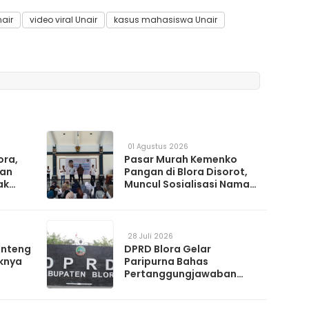
air
video viral Unair
kasus mahasiswa Unair
01 Agustus 2026
ora,
Pasar Murah Kemenko
kan
Pangan di Blora Disorot,
ak
Muncul Sosialisasi Nama
t TPS
Caleg di Lokasi Kegiatan
28 Juli 2026
anteng
DPRD Blora Gelar
knya
Paripurna Bahas
Pertanggungjawaban
APBD 2025 hingga
Perubahan Propemperda