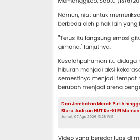
Memanggil.co, Sabtu (13/6/20
Namun, niat untuk memeriksa 
berbeda oleh pihak lain yang 
"Terus itu langsung emosi git
gimana," lanjutnya.
Kesalahpahaman itu diduga m
hiburan menjadi aksi kekera
semestinya menjadi tempat 
berubah menjadi arena peng
Dari Jembatan Merah Putih hing
Blora Jadikan HUT Ke-81 RI Mom
Jumat, 07 Agu 2026 13:28 WIB
Video yang beredar luas di 