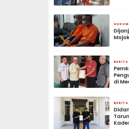
HUKUM 
Dijan
Mojok
BERITA
Pemka
Pengu
di Me
BERITA
Didam
Tarun
Kades