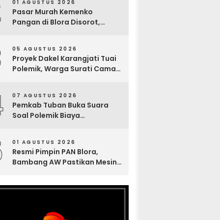
2
01 AGUSTUS 2026
Pasar Murah Kemenko
Pangan di Blora Disorot,
Muncul Sosialisasi Nama
Caleg di Lokasi Kegiatan
3
05 AGUSTUS 2026
Proyek Dakel Karangjati Tuai
Polemik, Warga Surati Camat
Blora dan Tembuskan ke
Inspektorat hingga Sekda
4
07 AGUSTUS 2026
Pemkab Tuban Buka Suara
Soal Polemik Biaya
Pengurusan Jenazah Rp4,6
Juta yang Ramai di Media
5
01 AGUSTUS 2026
Sosial
Resmi Pimpin PAN Blora,
Bambang AW Pastikan Mesin
Partai Bergerak Solid hingga
Tingkat TPS