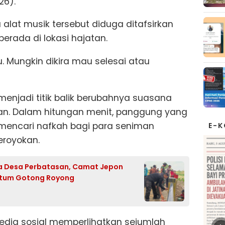
26).
alat musik tersebut diduga ditafsirkan
berada di lokasi hajatan.
u. Mungkin dikira mau selesai atau
enjadi titik balik berubahnya suasana
san. Dalam hitungan menit, panggung yang
mencari nafkah bagi para seniman
E-
eroyokan.
ga Desa Perbatasan, Camat Jepon
entum Gotong Royong
media sosial memperlihatkan sejumlah