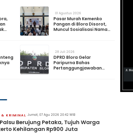
01 Agustus 2026
ora,
Pasar Murah Kemenko
kan
Pangan di Blora Disorot,
ak
Muncul Sosialisasi Nama
t TPS
Caleg di Lokasi Kegiatan
28 Juli 2026
anteng
DPRD Blora Gelar
knya
Paripurna Bahas
Pertanggungjawaban
APBD 2025 hingga
Perubahan Propemperda
2026
Jumat, 07 Agu 2026 20:42 WIB
& KRIMINAL
 Palsu Berujung Petaka, Tujuh Warga
erto Kehilangan Rp900 Juta