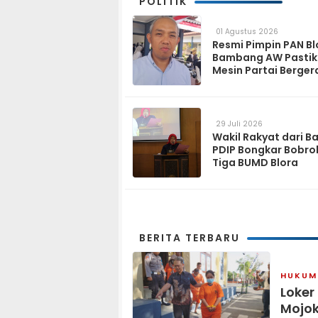
POLITIK
01 Agustus 2026
Resmi Pimpin PAN Bl
Bambang AW Pasti
Mesin Partai Berger
Solid hingga Tingka
29 Juli 2026
Wakil Rakyat dari B
PDIP Bongkar Bobro
Tiga BUMD Blora
BERITA TERBARU
HUKUM 
Loker
Mojok