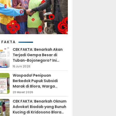
 FAKTA
CEK FAKTA: Benarkah Akan
Terjadi Gempa Besar di
Tuban-Bojonegoro? Ini
Penjelasan BMKG
16 Juni 2026
Waspada! Penipuan
Berkedok Pupuk Subsidi
Marak di Blora, Warga
Diminta Hati-hati
23 Maret 2026
CEK FAKTA: Benarkah Oknum
Advokat Biadab yang Bunuh
Kucing di Kridosono Blora