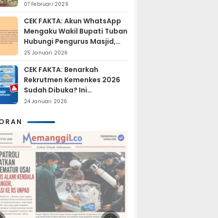
Sudah Resmi Jadi
07 Februari 2026
Tersangka?
CEK FAKTA: Akun WhatsApp
Mengaku Wakil Bupati Tuban
Hubungi Pengurus Masjid,
Dipastikan Hoaks
25 Januari 2026
CEK FAKTA: Benarkah
Rekrutmen Kemenkes 2026
Sudah Dibuka? Ini
Penjelasan Resmi BKN
24 Januari 2026
KORAN