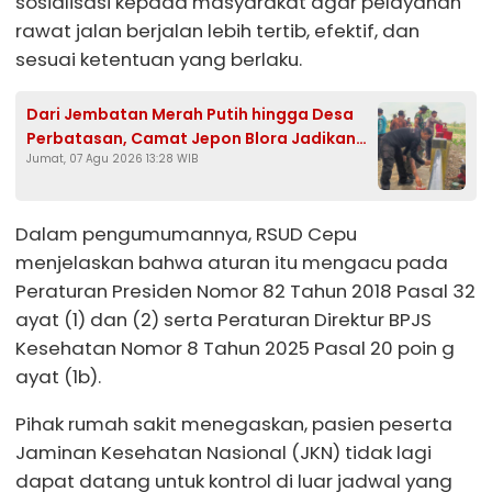
sosialisasi kepada masyarakat agar pelayanan
rawat jalan berjalan lebih tertib, efektif, dan
sesuai ketentuan yang berlaku.
Dari Jembatan Merah Putih hingga Desa
Perbatasan, Camat Jepon Blora Jadikan
Jumat, 07 Agu 2026 13:28 WIB
HUT Ke-81 RI Momentum Gotong Royong
Dalam pengumumannya, RSUD Cepu
menjelaskan bahwa aturan itu mengacu pada
Peraturan Presiden Nomor 82 Tahun 2018 Pasal 32
ayat (1) dan (2) serta Peraturan Direktur BPJS
Kesehatan Nomor 8 Tahun 2025 Pasal 20 poin g
ayat (1b).
Pihak rumah sakit menegaskan, pasien peserta
Jaminan Kesehatan Nasional (JKN) tidak lagi
dapat datang untuk kontrol di luar jadwal yang