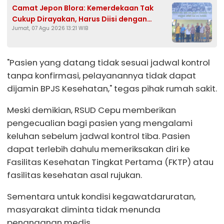
Camat Jepon Blora: Kemerdekaan Tak
Cukup Dirayakan, Harus Diisi dengan
Jumat, 07 Agu 2026 13:21 WIB
Gotong Royong dan Kolaborasi Lintas
Sektor
"Pasien yang datang tidak sesuai jadwal kontrol
tanpa konfirmasi, pelayanannya tidak dapat
dijamin BPJS Kesehatan," tegas pihak rumah sakit.
Meski demikian, RSUD Cepu memberikan
pengecualian bagi pasien yang mengalami
keluhan sebelum jadwal kontrol tiba. Pasien
dapat terlebih dahulu memeriksakan diri ke
Fasilitas Kesehatan Tingkat Pertama (FKTP) atau
fasilitas kesehatan asal rujukan.
Sementara untuk kondisi kegawatdaruratan,
masyarakat diminta tidak menunda
penanganan medis.