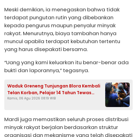
Meski demikian, ia menegaskan bahwa tidak
terdapat pungutan rutin yang dibebankan
kepada pengurus maupun penyalur minyak
rakyat. Menurutnya, biaya tambahan hanya
muncul apabila terdapat kebutuhan tertentu
yang harus disepakati bersama.
“Uang yang kami keluarkan itu benar-benar ada
bukti dan laporannya,” tegasnya.
Waduk Greneng Tunjungan Blora Kembali
Telan Korban, Pelajar 14 Tahun Tewas
Kamis, 06 Agu 2026 08:19 WIB
Tenggelam Saat Mencari Ikan
Mardi juga memastikan seluruh proses distribusi
minyak rakyat berjalan berdasarkan struktur
organisasi dan mekanisme yang telah disepakati