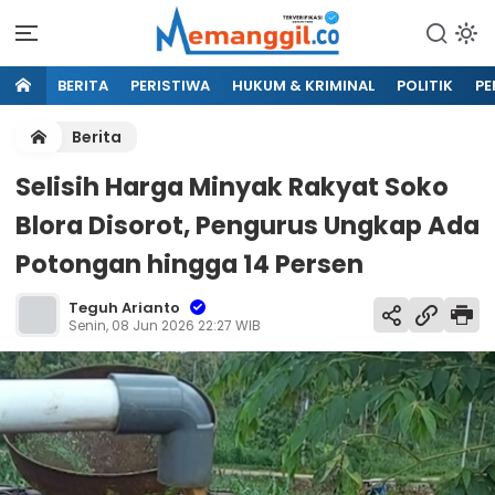
BERITA
PERISTIWA
HUKUM & KRIMINAL
POLITIK
PE
Berita
Selisih Harga Minyak Rakyat Soko
Blora Disorot, Pengurus Ungkap Ada
Potongan hingga 14 Persen
Teguh Arianto
Senin, 08 Jun 2026 22:27 WIB