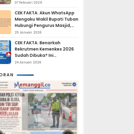
Sudah Resmi Jadi
07 Februari 2026
Tersangka?
CEK FAKTA: Akun WhatsApp
Mengaku Wakil Bupati Tuban
Hubungi Pengurus Masjid,
Dipastikan Hoaks
25 Januari 2026
CEK FAKTA: Benarkah
Rekrutmen Kemenkes 2026
Sudah Dibuka? Ini
Penjelasan Resmi BKN
24 Januari 2026
KORAN