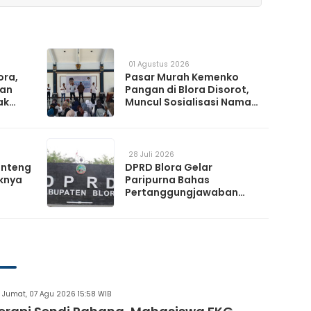
01 Agustus 2026
ora,
Pasar Murah Kemenko
kan
Pangan di Blora Disorot,
ak
Muncul Sosialisasi Nama
t TPS
Caleg di Lokasi Kegiatan
28 Juli 2026
anteng
DPRD Blora Gelar
knya
Paripurna Bahas
Pertanggungjawaban
APBD 2025 hingga
Perubahan Propemperda
2026
Jumat, 07 Agu 2026 15:58 WIB