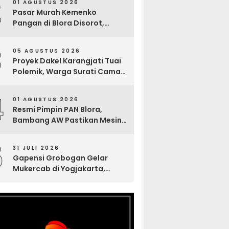
2
01 AGUSTUS 2026
Pasar Murah Kemenko
Pangan di Blora Disorot,
Muncul Sosialisasi Nama
Caleg di Lokasi Kegiatan
3
05 AGUSTUS 2026
Proyek Dakel Karangjati Tuai
Polemik, Warga Surati Camat
Blora dan Tembuskan ke
Inspektorat hingga Sekda
4
01 AGUSTUS 2026
Resmi Pimpin PAN Blora,
Bambang AW Pastikan Mesin
Partai Bergerak Solid hingga
Tingkat TPS
5
31 JULI 2026
Gapensi Grobogan Gelar
Mukercab di Yogjakarta,
Tingkatkan Kekompakan
Anggota