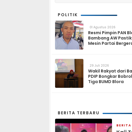
POLITIK
01 Agustus 2026
Resmi Pimpin PAN Bl
Bambang AW Pasti
Mesin Partai Berger
Solid hingga Tingka
29 Juli 2026
Wakil Rakyat dari B
PDIP Bongkar Bobro
Tiga BUMD Blora
BERITA TERBARU
BERITA