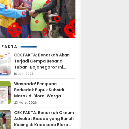
 FAKTA
CEK FAKTA: Benarkah Akan
Terjadi Gempa Besar di
Tuban-Bojonegoro? Ini
Penjelasan BMKG
16 Juni 2026
Waspada! Penipuan
Berkedok Pupuk Subsidi
Marak di Blora, Warga
Diminta Hati-hati
23 Maret 2026
CEK FAKTA: Benarkah Oknum
Advokat Biadab yang Bunuh
Kucing di Kridosono Blora