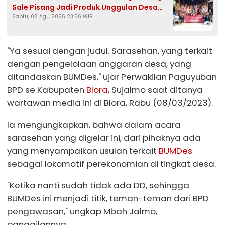
Sale Pisang Jadi Produk Unggulan Desa
Sabtu, 08 Agu 2026 23:56 WIB
Bondol Bojonegoro
"Ya sesuai dengan judul. Sarasehan, yang terkait
dengan pengelolaan anggaran desa, yang
ditandaskan BUMDes," ujar Perwakilan Paguyuban
BPD se Kabupaten
Blora
, Sujalmo saat ditanya
wartawan media ini di Blora, Rabu (08/03/2023).
Ia mengungkapkan, bahwa dalam acara
sarasehan yang digelar ini, dari pihaknya ada
yang menyampaikan usulan terkait
BUMDes
sebagai lokomotif perekonomian di tingkat desa.
"Ketika nanti sudah tidak ada DD, sehingga
BUMDes ini menjadi titik, teman-teman dari BPD
pengawasan," ungkap Mbah Jalmo,
panggilannya.