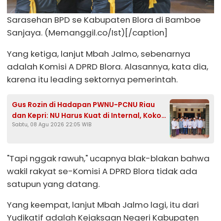
Sarasehan BPD se Kabupaten Blora di Bamboe
Sanjaya. (Memanggil.co/Ist)[/caption]
Yang ketiga, lanjut Mbah Jalmo, sebenarnya
adalah Komisi A DPRD Blora. Alasannya, kata dia,
karena itu leading sektornya pemerintah.
Gus Rozin di Hadapan PWNU-PCNU Riau
dan Kepri: NU Harus Kuat di Internal, Kokoh
Sabtu, 08 Agu 2026 22:05 WIB
di Pesantren, Kritis ke Pemerintah
"Tapi nggak rawuh," ucapnya blak-blakan bahwa
wakil rakyat se-Komisi A DPRD Blora tidak ada
satupun yang datang.
Yang keempat, lanjut Mbah Jalmo lagi, itu dari
Yudikatif adalah Kejaksaan Negeri Kabupaten