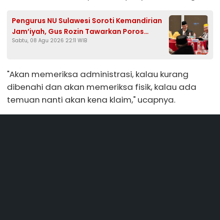
Pengurus NU Sulawesi Soroti Kemandirian
Jam’iyah, Gus Rozin Tawarkan Poros
Sabtu, 08 Agu 2026 22:11 WIB
Tengah hingga Penguatan Pesantren
"Akan memeriksa administrasi, kalau kurang
dibenahi dan akan memeriksa fisik, kalau ada
temuan nanti akan kena klaim," ucapnya.